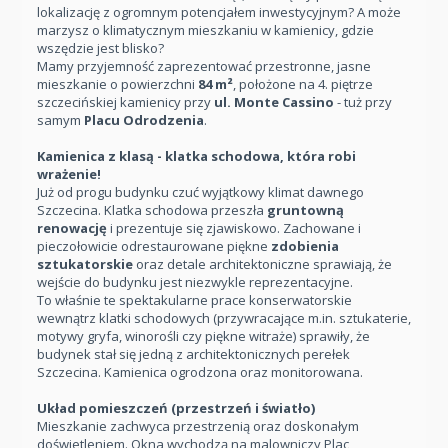
lokalizację z ogromnym potencjałem inwestycyjnym? A może
marzysz o klimatycznym mieszkaniu w kamienicy, gdzie
wszędzie jest blisko?
Mamy przyjemność zaprezentować przestronne, jasne
mieszkanie o powierzchni
84 m²
, położone na 4. piętrze
szczecińskiej kamienicy przy
ul. Monte Cassino
- tuż przy
samym
Placu Odrodzenia
.
Kamienica z klasą - klatka schodowa, która robi
wrażenie!
Już od progu budynku czuć wyjątkowy klimat dawnego
Szczecina. Klatka schodowa przeszła
gruntowną
renowację
i prezentuje się zjawiskowo. Zachowane i
pieczołowicie odrestaurowane piękne
zdobienia
sztukatorskie
oraz detale architektoniczne sprawiają, że
wejście do budynku jest niezwykle reprezentacyjne.
To właśnie te spektakularne prace konserwatorskie
wewnątrz klatki schodowych (przywracające m.in. sztukaterie,
motywy gryfa, winorośli czy piękne witraże) sprawiły, że
budynek stał się jedną z architektonicznych perełek
Szczecina. Kamienica ogrodzona oraz monitorowana.
Układ pomieszczeń (przestrzeń i światło)
Mieszkanie zachwyca przestrzenią oraz doskonałym
doświetleniem. Okna wychodzą na malowniczy Plac