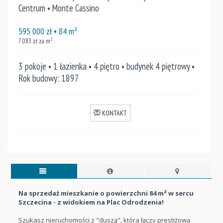
Centrum • Monte Cassino
595 000
zł
• 84
m²
2
7 083
zł za m
3 pokoje • 1 łazienka • 4 piętro • budynek 4 piętrowy •
Rok budowy: 1897
KONTAKT
Na sprzedaż mieszkanie o powierzchni 84 m² w sercu
Szczecina - z widokiem na Plac Odrodzenia!
Szukasz nieruchomości z "duszą", która łączy prestiżową