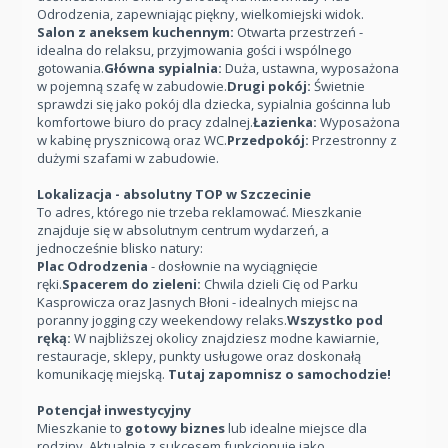
Odrodzenia, zapewniając piękny, wielkomiejski widok.
Salon z aneksem kuchennym:
Otwarta przestrzeń -
idealna do relaksu, przyjmowania gości i wspólnego
gotowania.
Główna sypialnia:
Duża, ustawna, wyposażona
w pojemną szafę w zabudowie.
Drugi pokój:
Świetnie
sprawdzi się jako pokój dla dziecka, sypialnia gościnna lub
komfortowe biuro do pracy zdalnej.
Łazienka:
Wyposażona
w kabinę prysznicową oraz WC.
Przedpokój:
Przestronny z
dużymi szafami w zabudowie.
Lokalizacja - absolutny TOP w Szczecinie
To adres, którego nie trzeba reklamować. Mieszkanie
znajduje się w absolutnym centrum wydarzeń, a
jednocześnie blisko natury:
Plac Odrodzenia
- dosłownie na wyciągnięcie
ręki.
Spacerem do zieleni:
Chwila dzieli Cię od Parku
Kasprowicza oraz Jasnych Błoni - idealnych miejsc na
poranny jogging czy weekendowy relaks.
Wszystko pod
ręką:
W najbliższej okolicy znajdziesz modne kawiarnie,
restauracje, sklepy, punkty usługowe oraz doskonałą
komunikację miejską.
Tutaj zapomnisz o samochodzie!
Potencjał inwestycyjny
Mieszkanie to
gotowy biznes
lub idealne miejsce dla
rodziny. Aktualnie z sukcesem funkcjonuje jako