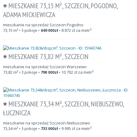
MIESZKANIE 73,15 M², SZCZECIN, POGODNO,
ADAMA MICKIEWICZA
mieszkanie na sprzedaż Szczecin Pogodno
2
73,15
m²
• 3 pokoje •
649 000
zł
•
8 872
zł za metr
MIESZKANIE 73,82 M², SZCZECIN
mieszkanie na sprzedaż Szczecin Warszewo
2
73,82
m²
• 3 pokoje •
790 000
zł
•
10 702
zł za metr
MIESZKANIE 73,34 M², SZCZECIN, NIEBUSZEWO,
ŁUCZNICZA
mieszkanie na sprzedaż Szczecin Niebuszewo
2
73,34
m²
• 3 pokoje •
733 000
zł
•
9 995
zł za metr