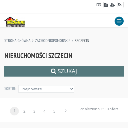
STRONA GŁÓWNA
ZACHODNIOPOMORSKIE
SZCZECIN
NIERUCHOMOŚCI SZCZECIN
SZUKAJ
SORTUJ:
Znaleziono 1530 ofert
1
2
3
4
5