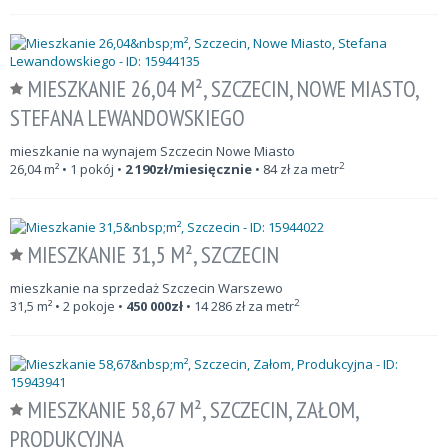
MIESZKANIE 26,04 M², SZCZECIN, NOWE MIASTO,
STEFANA LEWANDOWSKIEGO
mieszkanie na wynajem Szczecin Nowe Miasto
2
26,04
m²
• 1 pokój •
2 190
zł/miesięcznie
•
84
zł za metr
MIESZKANIE 31,5 M², SZCZECIN
mieszkanie na sprzedaż Szczecin Warszewo
2
31,5
m²
• 2 pokoje •
450 000
zł
•
14 286
zł za metr
MIESZKANIE 58,67 M², SZCZECIN, ZAŁOM,
PRODUKCYJNA