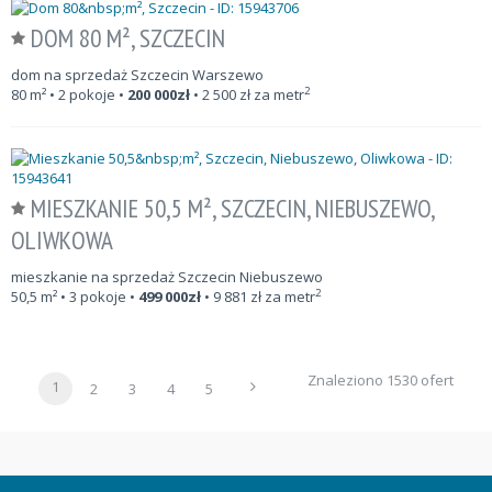
DOM 80 M², SZCZECIN
dom na sprzedaż Szczecin Warszewo
2
80
m²
• 2 pokoje •
200 000
zł
•
2 500
zł za metr
MIESZKANIE 50,5 M², SZCZECIN, NIEBUSZEWO,
OLIWKOWA
mieszkanie na sprzedaż Szczecin Niebuszewo
2
50,5
m²
• 3 pokoje •
499 000
zł
•
9 881
zł za metr
Znaleziono 1530 ofert
1
2
3
4
5