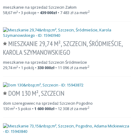
mieszkanie na sprzedaż Szczecin Załom
2
58,67
m²
• 3 pokoje •
439 000
zł
•
7 483
zł za metr
MIESZKANIE 29,74 M², SZCZECIN, ŚRÓDMIEŚCIE,
KAROLA SZYMANOWSKIEGO
mieszkanie na sprzedaż Szczecin Śródmieście
2
29,74
m²
• 1 pokój •
330 000
zł
•
11 096
zł za metr
DOM 130 M², SZCZECIN
dom szeregowiec na sprzedaż Szczecin Pogodno
2
130
m²
• 5 pokoi •
1 600 000
zł
•
12 308
zł za metr