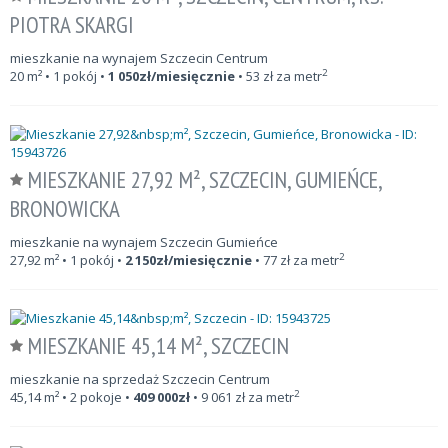
PIOTRA SKARGI
mieszkanie na wynajem Szczecin Centrum
2
20
m²
• 1 pokój •
1 050
zł/miesięcznie
•
53
zł za metr
MIESZKANIE 27,92 M², SZCZECIN, GUMIEŃCE,
BRONOWICKA
mieszkanie na wynajem Szczecin Gumieńce
2
27,92
m²
• 1 pokój •
2 150
zł/miesięcznie
•
77
zł za metr
MIESZKANIE 45,14 M², SZCZECIN
mieszkanie na sprzedaż Szczecin Centrum
2
45,14
m²
• 2 pokoje •
409 000
zł
•
9 061
zł za metr