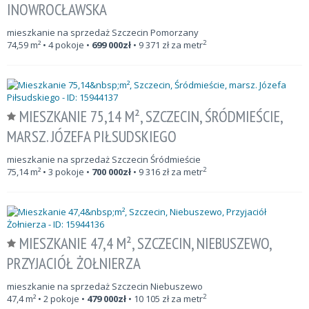
INOWROCŁAWSKA
mieszkanie na sprzedaż Szczecin Pomorzany
2
74,59
m²
• 4 pokoje •
699 000
zł
•
9 371
zł za metr
MIESZKANIE 75,14 M², SZCZECIN, ŚRÓDMIEŚCIE,
MARSZ. JÓZEFA PIŁSUDSKIEGO
mieszkanie na sprzedaż Szczecin Śródmieście
2
75,14
m²
• 3 pokoje •
700 000
zł
•
9 316
zł za metr
MIESZKANIE 47,4 M², SZCZECIN, NIEBUSZEWO,
PRZYJACIÓŁ ŻOŁNIERZA
mieszkanie na sprzedaż Szczecin Niebuszewo
2
47,4
m²
• 2 pokoje •
479 000
zł
•
10 105
zł za metr