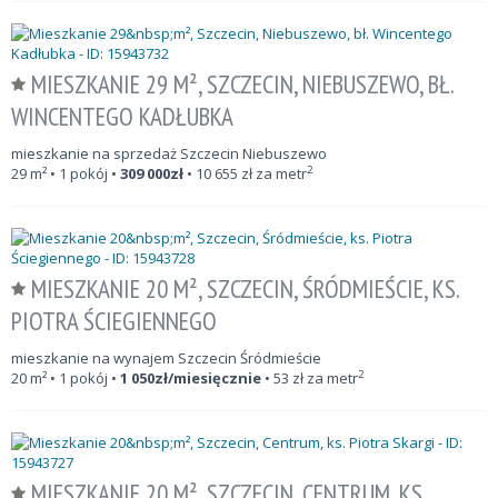
MIESZKANIE 29 M², SZCZECIN, NIEBUSZEWO, BŁ.
WINCENTEGO KADŁUBKA
mieszkanie na sprzedaż Szczecin Niebuszewo
2
29
m²
• 1 pokój •
309 000
zł
•
10 655
zł za metr
MIESZKANIE 20 M², SZCZECIN, ŚRÓDMIEŚCIE, KS.
PIOTRA ŚCIEGIENNEGO
mieszkanie na wynajem Szczecin Śródmieście
2
20
m²
• 1 pokój •
1 050
zł/miesięcznie
•
53
zł za metr
MIESZKANIE 20 M², SZCZECIN, CENTRUM, KS.