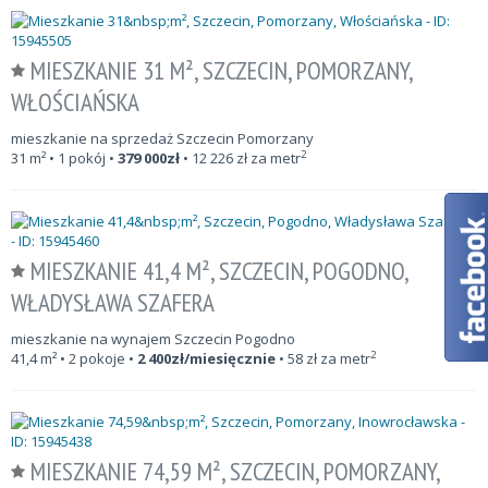
MIESZKANIE 31 M², SZCZECIN, POMORZANY,
WŁOŚCIAŃSKA
mieszkanie na sprzedaż Szczecin Pomorzany
2
31
m²
• 1 pokój •
379 000
zł
•
12 226
zł za metr
MIESZKANIE 41,4 M², SZCZECIN, POGODNO,
WŁADYSŁAWA SZAFERA
mieszkanie na wynajem Szczecin Pogodno
2
41,4
m²
• 2 pokoje •
2 400
zł/miesięcznie
•
58
zł za metr
MIESZKANIE 74,59 M², SZCZECIN, POMORZANY,