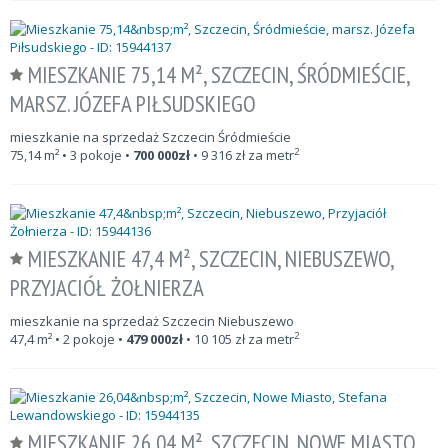
MIESZKANIE 75,14 M², SZCZECIN, ŚRÓDMIEŚCIE,
MARSZ. JÓZEFA PIŁSUDSKIEGO
mieszkanie na sprzedaż Szczecin Śródmieście
2
75,14
m²
• 3 pokoje •
700 000
zł
•
9 316
zł za metr
MIESZKANIE 47,4 M², SZCZECIN, NIEBUSZEWO,
PRZYJACIÓŁ ŻOŁNIERZA
mieszkanie na sprzedaż Szczecin Niebuszewo
2
47,4
m²
• 2 pokoje •
479 000
zł
•
10 105
zł za metr
MIESZKANIE 26,04 M², SZCZECIN, NOWE MIASTO,