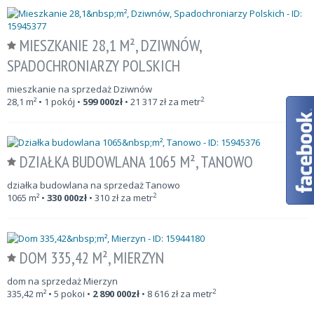
MIESZKANIE 28,1 M², DZIWNÓW,
SPADOCHRONIARZY POLSKICH
mieszkanie na sprzedaż Dziwnów
2
28,1
m²
• 1 pokój •
599 000
zł
•
21 317
zł za metr
DZIAŁKA BUDOWLANA 1065 M², TANOWO
działka budowlana na sprzedaż Tanowo
2
1065
m²
•
330 000
zł
•
310
zł za metr
DOM 335,42 M², MIERZYN
dom na sprzedaż Mierzyn
2
335,42
m²
• 5 pokoi •
2 890 000
zł
•
8 616
zł za metr