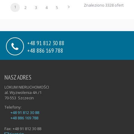
Znaleziono 3328 ofert
1
2
3
4
5
+48 91 812 30 88
+48 886 169 788
NASZ ADRES
LOKUM NIERUCHOMOŚCI
al. Wyzwolenia 4A /1
70-553
Szczecin
Telefony:
+48 91 812 30 88
+48 886 169 788
Fax:
+48 91 812 30 88