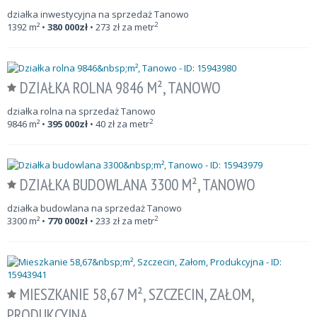
działka inwestycyjna na sprzedaż Tanowo
2
1392
m²
•
380 000
zł
•
273
zł za metr
DZIAŁKA ROLNA 9846 M², TANOWO
działka rolna na sprzedaż Tanowo
2
9846
m²
•
395 000
zł
•
40
zł za metr
DZIAŁKA BUDOWLANA 3300 M², TANOWO
działka budowlana na sprzedaż Tanowo
2
3300
m²
•
770 000
zł
•
233
zł za metr
MIESZKANIE 58,67 M², SZCZECIN, ZAŁOM,
PRODUKCYJNA