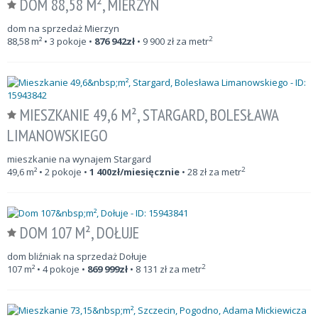
DOM 88,58 M², MIERZYN
dom na sprzedaż Mierzyn
2
88,58
m²
• 3 pokoje •
876 942
zł
•
9 900
zł za metr
MIESZKANIE 49,6 M², STARGARD, BOLESŁAWA
LIMANOWSKIEGO
mieszkanie na wynajem Stargard
2
49,6
m²
• 2 pokoje •
1 400
zł/miesięcznie
•
28
zł za metr
DOM 107 M², DOŁUJE
dom bliźniak na sprzedaż Dołuje
2
107
m²
• 4 pokoje •
869 999
zł
•
8 131
zł za metr