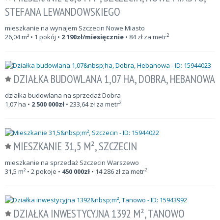
STEFANA LEWANDOWSKIEGO
mieszkanie na wynajem Szczecin Nowe Miasto
2
26,04
m²
• 1 pokój •
2 190
zł/miesięcznie
•
84
zł za metr
DZIAŁKA BUDOWLANA 1,07 HA, DOBRA, HEBANOWA
działka budowlana na sprzedaż Dobra
2
1,07
ha
•
2 500 000
zł
•
233,64
zł za metr
MIESZKANIE 31,5 M², SZCZECIN
mieszkanie na sprzedaż Szczecin Warszewo
2
31,5
m²
• 2 pokoje •
450 000
zł
•
14 286
zł za metr
DZIAŁKA INWESTYCYJNA 1392 M², TANOWO