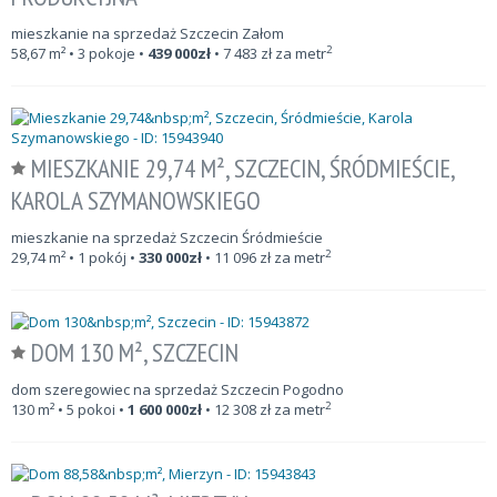
mieszkanie na sprzedaż Szczecin Załom
2
58,67
m²
• 3 pokoje •
439 000
zł
•
7 483
zł za metr
MIESZKANIE 29,74 M², SZCZECIN, ŚRÓDMIEŚCIE,
KAROLA SZYMANOWSKIEGO
mieszkanie na sprzedaż Szczecin Śródmieście
2
29,74
m²
• 1 pokój •
330 000
zł
•
11 096
zł za metr
DOM 130 M², SZCZECIN
dom szeregowiec na sprzedaż Szczecin Pogodno
2
130
m²
• 5 pokoi •
1 600 000
zł
•
12 308
zł za metr