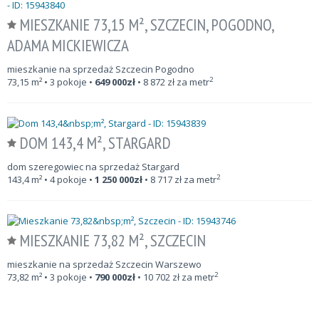
MIESZKANIE 73,15 M², SZCZECIN, POGODNO,
ADAMA MICKIEWICZA
mieszkanie na sprzedaż Szczecin Pogodno
2
73,15
m²
• 3 pokoje •
649 000
zł
•
8 872
zł za metr
DOM 143,4 M², STARGARD
dom szeregowiec na sprzedaż Stargard
2
143,4
m²
• 4 pokoje •
1 250 000
zł
•
8 717
zł za metr
MIESZKANIE 73,82 M², SZCZECIN
mieszkanie na sprzedaż Szczecin Warszewo
2
73,82
m²
• 3 pokoje •
790 000
zł
•
10 702
zł za metr