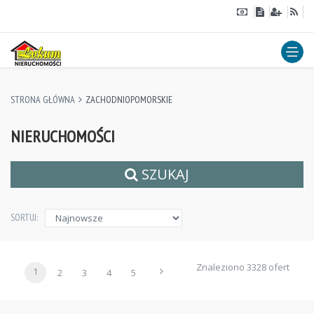
STRONA GŁÓWNA
ZACHODNIOPOMORSKIE
NIERUCHOMOŚCI
SZUKAJ
SORTUJ:
Znaleziono 3328 ofert
1
2
3
4
5