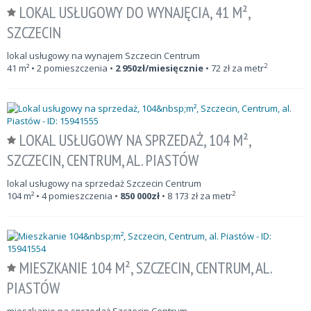
LOKAL USŁUGOWY DO WYNAJĘCIA, 41 M²,
SZCZECIN
lokal usługowy na wynajem Szczecin Centrum
2
41
m²
• 2 pomieszczenia •
2 950
zł/miesięcznie
•
72
zł za metr
LOKAL USŁUGOWY NA SPRZEDAŻ, 104 M²,
SZCZECIN, CENTRUM, AL. PIASTÓW
lokal usługowy na sprzedaż Szczecin Centrum
2
104
m²
• 4 pomieszczenia •
850 000
zł
•
8 173
zł za metr
MIESZKANIE 104 M², SZCZECIN, CENTRUM, AL.
PIASTÓW