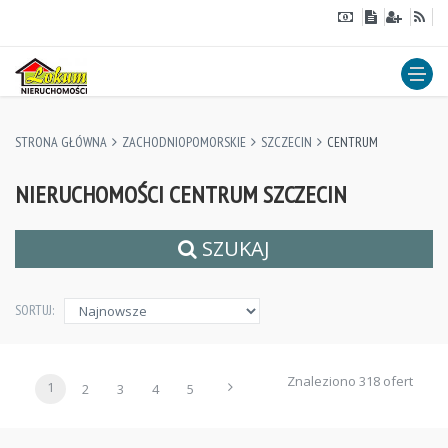
STRONA GŁÓWNA
ZACHODNIOPOMORSKIE
SZCZECIN
CENTRUM
NIERUCHOMOŚCI CENTRUM SZCZECIN
SZUKAJ
SORTUJ:
Znaleziono 318 ofert
1
2
3
4
5