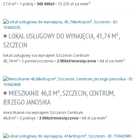
2
27,6
m²
• 1 pokój •
365 000
zł
•
13 225
zł za metr
LOKAL USŁUGOWY DO WYNAJĘCIA, 45,74 M²,
SZCZECIN
lokal usługowy na wynajem Szczecin Centrum
2
45,74
m²
• 2 pomieszczenia •
2 950
zł/miesięcznie
•
64
zł za metr
MIESZKANIE 46,8 M², SZCZECIN, CENTRUM,
JERZEGO JANOSIKA
mieszkanie na wynajem Szczecin Centrum
2
46,8
m²
• 3 pokoje •
3 000
zł/miesięcznie
•
64
zł za metr