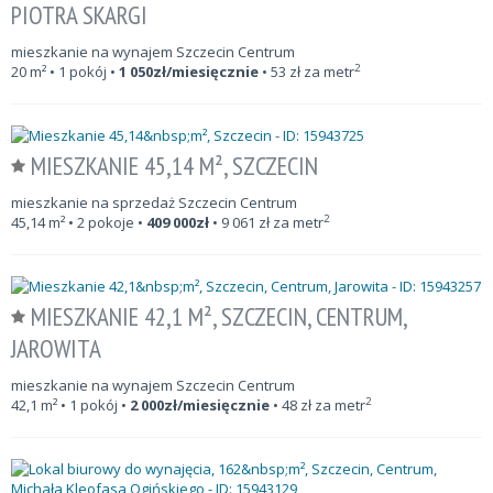
PIOTRA SKARGI
mieszkanie na wynajem Szczecin Centrum
2
20
m²
• 1 pokój •
1 050
zł/miesięcznie
•
53
zł za metr
MIESZKANIE 45,14 M², SZCZECIN
mieszkanie na sprzedaż Szczecin Centrum
2
45,14
m²
• 2 pokoje •
409 000
zł
•
9 061
zł za metr
MIESZKANIE 42,1 M², SZCZECIN, CENTRUM,
JAROWITA
mieszkanie na wynajem Szczecin Centrum
2
42,1
m²
• 1 pokój •
2 000
zł/miesięcznie
•
48
zł za metr