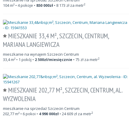
mieszkanie na sprzedaż Szczecin Centrum
2
104
m²
• 4 pokoje •
850 000
zł
•
8 173
zł za metr
MIESZKANIE 33,4 M², SZCZECIN, CENTRUM,
MARIANA LANGIEWICZA
mieszkanie na wynajem Szczecin Centrum
2
33,4
m²
• 1 pokój •
2 500
zł/miesięcznie
•
75
zł za metr
MIESZKANIE 202,77 M², SZCZECIN, CENTRUM, AL.
WYZWOLENIA
mieszkanie na sprzedaż Szczecin Centrum
2
202,77
m²
• 6 pokoi •
4 990 000
zł
•
24 609
zł za metr