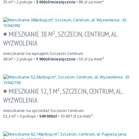
2
35
m²
• 2 pokoje •
3 000
zł/miesięcznie
•
86
zł za metr
MIESZKANIE 38 M², SZCZECIN, CENTRUM, AL.
WYZWOLENIA
mieszkanie na wynajem Szczecin Centrum
2
38
m²
• 2 pokoje •
1 900
zł/miesięcznie
•
50
zł za metr
MIESZKANIE 52,3 M², SZCZECIN, CENTRUM, AL.
WYZWOLENIA
mieszkanie na sprzedaż Szczecin Centrum
2
52,3
m²
• 3 pokoje •
549 000
zł
•
10 497
zł za metr