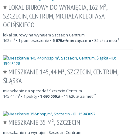
LOKAL BIUROWY DO WYNAJĘCIA, 162 M²,
SZCZECIN, CENTRUM, MICHAŁA KLEOFASA
OGIŃSKIEGO
lokal biurowy na wynajem Szczecin Centrum
2
162
m²
• 1 pomieszczenie •
5 670
zł/miesięcznie
•
35
zł za metr
MIESZKANIE 145,44 M², SZCZECIN, CENTRUM,
ŚLĄSKA
mieszkanie na sprzedaż Szczecin Centrum
2
145,44
m²
• 1 pokój •
1 690 000
zł
•
11 620
zł za metr
MIESZKANIE 35 M², SZCZECIN
mieszkanie na wynajem Szczecin Centrum