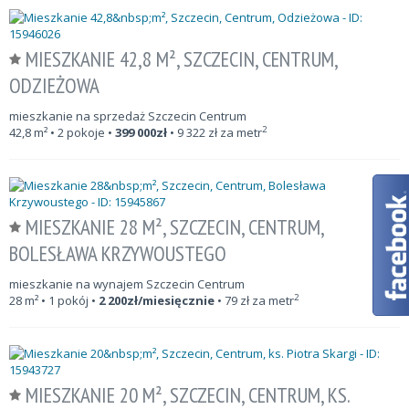
MIESZKANIE 42,8 M², SZCZECIN, CENTRUM,
ODZIEŻOWA
mieszkanie na sprzedaż Szczecin Centrum
2
42,8
m²
• 2 pokoje •
399 000
zł
•
9 322
zł za metr
MIESZKANIE 28 M², SZCZECIN, CENTRUM,
BOLESŁAWA KRZYWOUSTEGO
mieszkanie na wynajem Szczecin Centrum
2
28
m²
• 1 pokój •
2 200
zł/miesięcznie
•
79
zł za metr
MIESZKANIE 20 M², SZCZECIN, CENTRUM, KS.