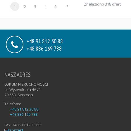
Znaleziono 318 ofert
1
2
3
4
5
+48 91 812 30 88
+48 886 169 788
NASZ ADRES
LOKUM NIERUCHOMOŚCI
al. Wyzwolenia 4A /1
70-553
Szczecin
Telefony:
+48 91 812 30 88
+48 886 169 788
Fax:
+48 91 812 30 88
Kontakt