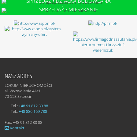
SPRZEDAŻ • DZIAŁKA BUDOWLANA
DOŁUJE
SPRZEDAŻ • MIESZKANIE
SZCZECIN
NASZ ADRES
LOKUM NIERUCHOMOŚCI
al. Wyzwolenia 4A/1
70-553
Szczecin
Tel.:
+48 91 812 30 88
Tel.:
+48 886 169 788
Fax:
+48 91 812 30 88
Kontakt