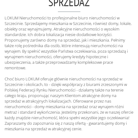
SPRZEDAŻ
LOKUM Nieruchomości to profesjonalne biuro nieruchomości w
Szczecinie. Sprzedajemy mieszkania w Szczecinie, również domy, lokale,
obiekty oraz wynajmujemy. Atrakcyjne nieruchomości o wysokim
standardzie. Ich dobra lokalizacja niesie dodatkowe korzyści.
Proponujemy zarówno domy na sprzedaż, jak i mieszkania. Pełnimy
także rolę pośrednika dla osób, które interesują nieruchomości na
wynajem. By spełnić wszystkie Państwa oczekiwania, poza sprzedażą i
wynajmem nieruchomości, oferujemy kredyty hipoteczne i
ubezpieczenia, a także przeprowadzamy kompleksowe prace
remontowe.
Choć biuro LOKUM oferuje głównie nieruchomości na sprzedaż w
Szczecinie i okolicach, to - dzięki współpracy z biurami zrzeszonymi w
Polskiej Federacji Rynku Nieruchomości - działamy także na terenie
całego kraju, proponując naszym Klientom atrakcyjne domy na
sprzedaż w atrakcyjnych lokalizacjach. Oferowane przez nas
nieruchomości - domy mieszkania na sprzedaż oraz wynajem różni
metraż i standard wykończenia. Jesteśmy przekonani, że w naszej ofercie
każdy znajdzie nieruchomość, która spełni wszystkie jego oczekiwania!
Zapraszamy do zapoznania się z naszą ofertą - gwarantujemy domy i
mieszkania na sprzedaż w atrakcyjnej cenie.