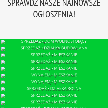
SPRAWDŹ NASZE NAJNOWSZE
OGŁOSZENIA!
SPRZEDAŻ • DOM WOLNOSTOJĄCY
SZCZECIN
SPRZEDAŻ • DZIAŁKA BUDOWLANA
TRZEBIEŻ
SPRZEDAŻ • MIESZKANIE
POLICE
SPRZEDAŻ • MIESZKANIE
GOLENIÓW
SPRZEDAŻ • MIESZKANIE
SZCZECIN
WYNAJEM • MIESZKANIE
SZCZECIN
WYNAJEM • MIESZKANIE
SZCZECIN
SPRZEDAŻ • DZIAŁKA ROLNA
WIEŃKOWO
SPRZEDAŻ • MIESZKANIE
POLICE
SPRZEDAŻ • MIESZKANIE
POLICE