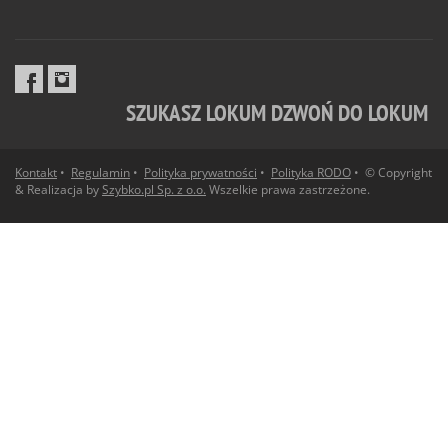
SZUKASZ LOKUM DZWOŃ DO LOKUM
Kontakt
•
Regulamin
•
Polityka prywatności
•
Polityka RODO
• © Copyright
& Realizacja by
Szybko.pl Sp. z o.o.
Wszelkie prawa zastrzeżone.