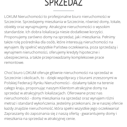
SPRZEDAŻ
LOKUM Nieruchomości to profesjonalne biuro nieruchomości w
Szczecinie. Sprzedajemy mieszkania w Szczecinie, również domy, lokale,
obiekty oraz wynajmujemy. Atrakcyjne nieruchomości o wysokim
standardzie. Ich dobra lokalizacja niesie dodatkowe korzyści.
Proponujemy zarówno domy na sprzedaż, jak i mieszkania. Pełnimy
także rolę pośrednika dla osób, które interesują nieruchomości na
wynajem. By spełnić wszystkie Państwa oczekiwania, poza sprzedażą i
wynajmem nieruchomości, oferujemy kredyty hipoteczne i
ubezpieczenia, a także przeprowadzamy kompleksowe prace
remontowe.
Choć biuro LOKUM oferuje głównie nieruchomości na sprzedaż w
Szczecinie i okolicach, to - dzięki współpracy z biurami zrzeszonymi w
Polskiej Federacji Rynku Nieruchomości - działamy także na terenie
całego kraju, proponując naszym Klientom atrakcyjne domy na
sprzedaż w atrakcyjnych lokalizacjach. Oferowane przez nas
nieruchomości - domy mieszkania na sprzedaż oraz wynajem różni
metraż i standard wykończenia. Jesteśmy przekonani, że w naszej ofercie
każdy znajdzie nieruchomość, która spełni wszystkie jego oczekiwania!
Zapraszamy do zapoznania się z naszą ofertą - gwarantujemy domy i
mieszkania na sprzedaż w atrakcyjnej cenie.