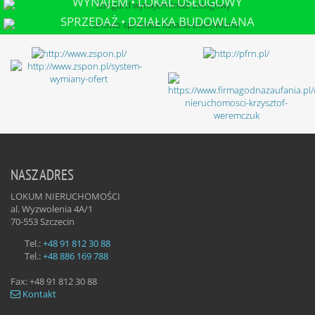
WYNAJEM • LOKAL USŁUGOWY
STARGARD
SPRZEDAŻ • DZIAŁKA BUDOWLANA
TANOWO
NASZ ADRES
LOKUM NIERUCHOMOŚCI
al. Wyzwolenia 4A/1
70-553
Szczecin
Tel.:
+48 91 812 30 88
Tel.:
+48 886 169 788
Fax:
+48 91 812 30 88
Kontakt