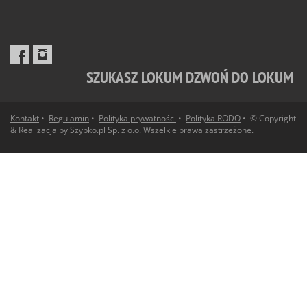
SZUKASZ LOKUM DZWOŃ DO LOKUM
Kontakt
•
Regulamin
•
Polityka prywatności
•
Polityka RODO
• © Copyright
& Realizacja by
Szybko.pl Sp. z o.o.
Wszelkie prawa zastrzeżone.