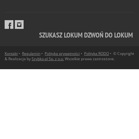
SZUKASZ LOKUM DZWOŃ DO LOKUM
Kontakt
•
Regulamin
•
Polityka prywatności
•
Polityka RODO
• © Copyright
& Realizacja by
Szybko.pl Sp. z o.o.
Wszelkie prawa zastrzeżone.