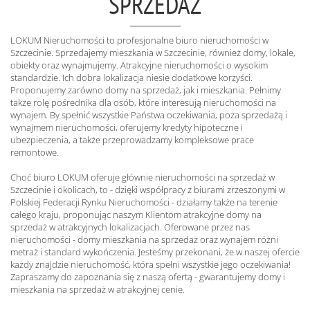
SPRZEDAŻ
LOKUM Nieruchomości to profesjonalne biuro nieruchomości w
Szczecinie. Sprzedajemy mieszkania w Szczecinie, również domy, lokale,
obiekty oraz wynajmujemy. Atrakcyjne nieruchomości o wysokim
standardzie. Ich dobra lokalizacja niesie dodatkowe korzyści.
Proponujemy zarówno domy na sprzedaż, jak i mieszkania. Pełnimy
także rolę pośrednika dla osób, które interesują nieruchomości na
wynajem. By spełnić wszystkie Państwa oczekiwania, poza sprzedażą i
wynajmem nieruchomości, oferujemy kredyty hipoteczne i
ubezpieczenia, a także przeprowadzamy kompleksowe prace
remontowe.
Choć biuro LOKUM oferuje głównie nieruchomości na sprzedaż w
Szczecinie i okolicach, to - dzięki współpracy z biurami zrzeszonymi w
Polskiej Federacji Rynku Nieruchomości - działamy także na terenie
całego kraju, proponując naszym Klientom atrakcyjne domy na
sprzedaż w atrakcyjnych lokalizacjach. Oferowane przez nas
nieruchomości - domy mieszkania na sprzedaż oraz wynajem różni
metraż i standard wykończenia. Jesteśmy przekonani, że w naszej ofercie
każdy znajdzie nieruchomość, która spełni wszystkie jego oczekiwania!
Zapraszamy do zapoznania się z naszą ofertą - gwarantujemy domy i
mieszkania na sprzedaż w atrakcyjnej cenie.