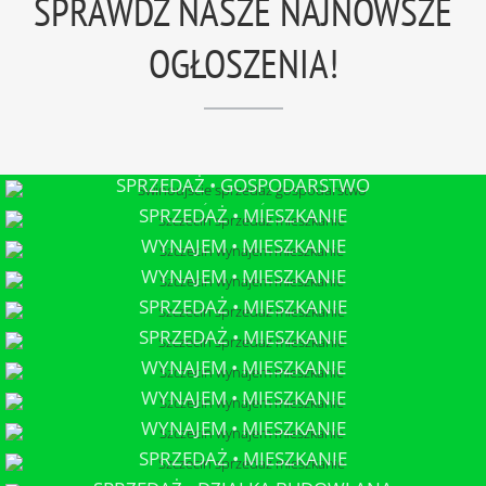
SPRAWDŹ NASZE NAJNOWSZE
OGŁOSZENIA!
SPRZEDAŻ • GOSPODARSTWO
ŚWINOUJŚCIE
SPRZEDAŻ • MIESZKANIE
SZCZECIN
WYNAJEM • MIESZKANIE
SZCZECIN
WYNAJEM • MIESZKANIE
SZCZECIN
SPRZEDAŻ • MIESZKANIE
SZCZECIN
SPRZEDAŻ • MIESZKANIE
SZCZECIN
WYNAJEM • MIESZKANIE
SZCZECIN
WYNAJEM • MIESZKANIE
SZCZECIN
WYNAJEM • MIESZKANIE
SZCZECIN
SPRZEDAŻ • MIESZKANIE
SZCZECIN