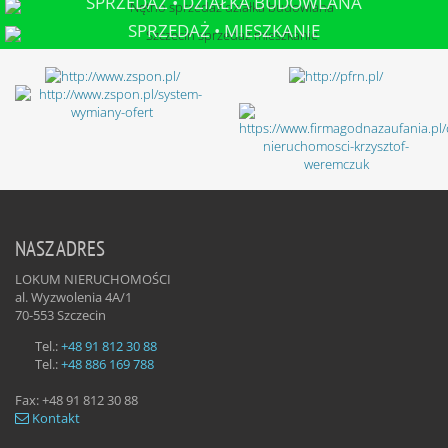
SPRZEDAŻ • DZIAŁKA BUDOWLANA
NĘTNO
SPRZEDAŻ • MIESZKANIE
SZCZECIN
NASZ ADRES
LOKUM NIERUCHOMOŚCI
al. Wyzwolenia 4A/1
70-553
Szczecin
Tel.:
+48 91 812 30 88
Tel.:
+48 886 169 788
Fax:
+48 91 812 30 88
Kontakt