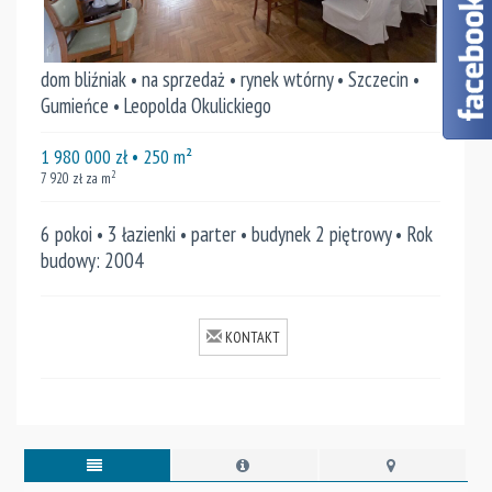
dom bliźniak • na sprzedaż • rynek wtórny • Szczecin •
Gumieńce • Leopolda Okulickiego
1 980 000
zł
• 250
m²
2
7 920
zł za m
6 pokoi • 3 łazienki • parter • budynek 2 piętrowy • Rok
budowy: 2004
KONTAKT