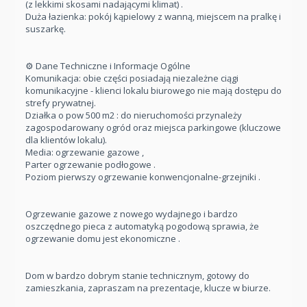
(z lekkimi skosami nadającymi klimat) .
Duża łazienka: pokój kąpielowy z wanną, miejscem na pralkę i
suszarkę.
⚙️ Dane Techniczne i Informacje Ogólne
Komunikacja: obie części posiadają niezależne ciągi
komunikacyjne - klienci lokalu biurowego nie mają dostępu do
strefy prywatnej.
Działka o pow 500 m2 : do nieruchomości przynależy
zagospodarowany ogród oraz miejsca parkingowe (kluczowe
dla klientów lokalu).
Media: ogrzewanie gazowe ,
Parter ogrzewanie podłogowe .
Poziom pierwszy ogrzewanie konwencjonalne-grzejniki .
Ogrzewanie gazowe z nowego wydajnego i bardzo
oszczędnego pieca z automatyką pogodową sprawia, że
ogrzewanie domu jest ekonomiczne .
Dom w bardzo dobrym stanie technicznym, gotowy do
zamieszkania, zapraszam na prezentacje, klucze w biurze.