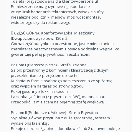
Toaleta (przystosowana dla klientów/personelu)
Pomieszczenie magazynowe / gospodarcze
Atuty: Brak barier architektonicznych, wysokie sufity,
niezależne podliczniki mediów, możliwość montażu
widocznego szyldu reklamowego.
️ CZĘŚĆ GÓRNA: Komfortowy Lokal Mieszkalny
(Dwupoziomowy) o pow. 150 m2
Górna część budynku to przestronne, jasne mieszkanie o
charakterze bezczynszowym. Posiada oddzielne wejście , co
gwarantuje pełną prywatność mieszkańcom.
Poziom I (Pierwsze piętro) - Strefa Dzienna
Salon: przestronny z kominkiem i klimatyzacją z dużymi
przeszkleniami z przejściem do kuchni .
Kuchnia: w formie osobnego pomieszczenia ze spiżarnią
oraz wyjściem na taras od strony ogrodu.
Pokój gościnny z lekkim skosem.
Łazienka: gościnna (z prysznicem i WC), osobną sauną.
Przedpokój: z miejscem na pojemną szafę wnękową.
Poziom II (Poddasze użytkowe) - Strefa Prywatna
Sypialnia główna: przytulna z dużą garderobą , tarasem i
wydzieloną łazienką .
Pokoje dziecięce/gabinet: dodatkowe 1 lub 2 ustawne pokoje