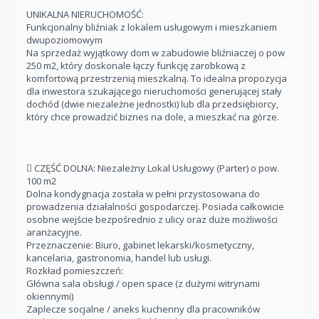
UNIKALNA NIERUCHOMOŚĆ:
Funkcjonalny bliźniak z lokalem usługowym i mieszkaniem
dwupoziomowym
Na sprzedaż wyjątkowy dom w zabudowie bliźniaczej o pow
250 m2, który doskonale łączy funkcję zarobkową z
komfortową przestrzenią mieszkalną. To idealna propozycja
dla inwestora szukającego nieruchomości generującej stały
dochód (dwie niezależne jednostki) lub dla przedsiębiorcy,
który chce prowadzić biznes na dole, a mieszkać na górze.
 CZĘŚĆ DOLNA: Niezależny Lokal Usługowy (Parter) o pow.
100 m2
Dolna kondygnacja została w pełni przystosowana do
prowadzenia działalności gospodarczej. Posiada całkowicie
osobne wejście bezpośrednio z ulicy oraz duże możliwości
aranżacyjne.
Przeznaczenie: Biuro, gabinet lekarski/kosmetyczny,
kancelaria, gastronomia, handel lub usługi.
Rozkład pomieszczeń:
Główna sala obsługi / open space (z dużymi witrynami
okiennymi)
Zaplecze socjalne / aneks kuchenny dla pracowników