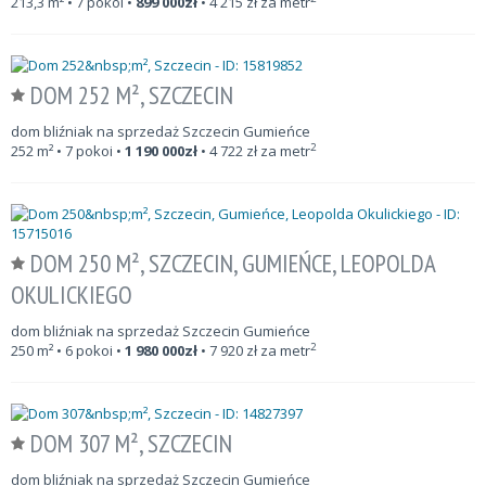
213,3
m²
• 7 pokoi •
899 000
zł
•
4 215
zł za metr
DOM 252 M², SZCZECIN
dom bliźniak na sprzedaż Szczecin Gumieńce
2
252
m²
• 7 pokoi •
1 190 000
zł
•
4 722
zł za metr
DOM 250 M², SZCZECIN, GUMIEŃCE, LEOPOLDA
OKULICKIEGO
dom bliźniak na sprzedaż Szczecin Gumieńce
2
250
m²
• 6 pokoi •
1 980 000
zł
•
7 920
zł za metr
DOM 307 M², SZCZECIN
dom bliźniak na sprzedaż Szczecin Gumieńce