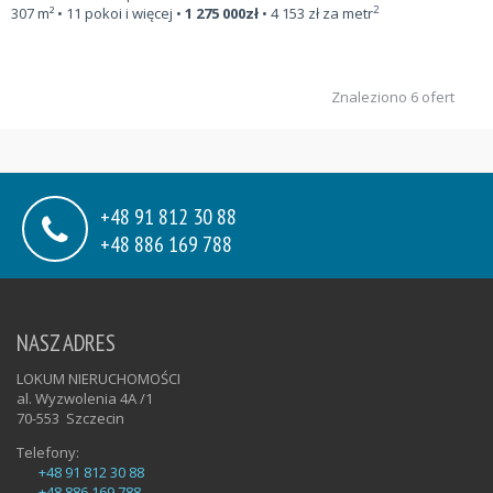
2
307
m²
• 11 pokoi i więcej •
1 275 000
zł
•
4 153
zł za metr
Znaleziono 6 ofert
+48 91 812 30 88
+48 886 169 788
NASZ ADRES
LOKUM NIERUCHOMOŚCI
al. Wyzwolenia 4A /1
70-553
Szczecin
Telefony:
+48 91 812 30 88
+48 886 169 788