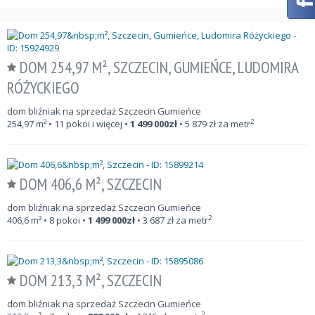
DOM 254,97 M², SZCZECIN, GUMIEŃCE, LUDOMIRA
RÓŻYCKIEGO
dom bliźniak na sprzedaż Szczecin Gumieńce
2
254,97
m²
• 11 pokoi i więcej •
1 499 000
zł
•
5 879
zł za metr
DOM 406,6 M², SZCZECIN
dom bliźniak na sprzedaż Szczecin Gumieńce
2
406,6
m²
• 8 pokoi •
1 499 000
zł
•
3 687
zł za metr
DOM 213,3 M², SZCZECIN
dom bliźniak na sprzedaż Szczecin Gumieńce
2