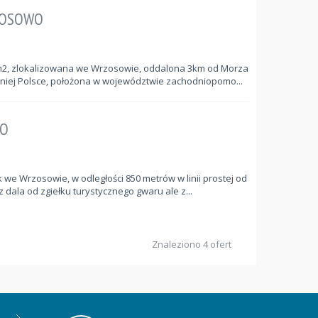
ZOSOWO
34m2, zlokalizowana we Wrzosowie, oddalona 3km od Morza
niej Polsce, położona w województwie zachodniopomo...
WO
we Wrzosowie, w odległości 850 metrów w linii prostej od
z dala od zgiełku turystycznego gwaru ale z...
Znaleziono 4 ofert