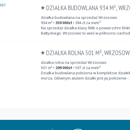
DZIAŁKA BUDOWLANA 934 M², WR
działka budowlana na sprzedaż Wrzosowo
2
934
m²
•
359 000
zł
•
384
zł za metr
Na sprzedaż działka klasy RIIIb o powierzchni 9
Bałtyckiego. Wrzosowo to wieś w północno-zachod
DZIAŁKA ROLNA 501 M², WRZOSO
działka rolna na sprzedaż Wrzosowo
2
501
m²
•
299 000
zł
•
597
zł za metr
Działka budowlana położona w kompleksie działek 
morza. Głównym atutem działki jest jej położenie - 