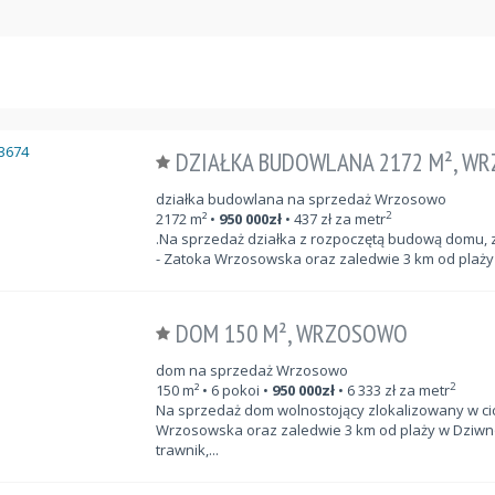
DZIAŁKA BUDOWLANA 2172 M², W
działka budowlana na sprzedaż Wrzosowo
2
2172
m²
•
950 000
zł
•
437
zł za metr
.Na sprzedaż działka z rozpoczętą budową domu, z
- Zatoka Wrzosowska oraz zaledwie 3 km od plaży 
DOM 150 M², WRZOSOWO
dom na sprzedaż Wrzosowo
2
150
m²
• 6 pokoi •
950 000
zł
•
6 333
zł za metr
Na sprzedaż dom wolnostojący zlokalizowany w cic
Wrzosowska oraz zaledwie 3 km od plaży w Dziwnó
trawnik,...