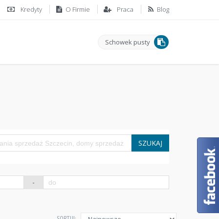
Kredyty
O Firmie
Praca
Blog
Schowek pusty
SZUKAJ
-
SORTUJ: