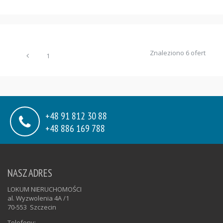
Znaleziono 6 ofert
1
+48 91 812 30 88
+48 886 169 788
NASZ ADRES
LOKUM NIERUCHOMOŚCI
al. Wyzwolenia 4A /1
70-553
Szczecin
Telefony: