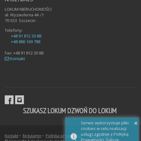
LOKUM NIERUCHOMOŚCI
al. Wyzwolenia 4A /1
70-553
Szczecin
Telefony:
+48 91 812 30 88
+48 886 169 788
Fax:
+48 91 812 30 88
Kontakt
SZUKASZ LOKUM DZWOŃ DO LOKUM
×
Serwis wykorzystuje pliki
cookies w celu realizacji
usług i zgodnie z Polityką
Kontakt
•
Regulamin
•
Polityka prywatności
•
Polityka RODO
•
Prywatności. Dalsze