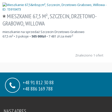
MIESZKANIE 67,5 M², SZCZECIN, DRZETOWO-
GRABOWO, WILLOWA
mieszkanie na sprzedaż Szczecin Drzetowo-Grabowo
2
67,5
m²
• 3 pokoje •
505 000
zł
•
7 481
zł za metr
Znaleziono 1 ofert
+48 91 812 30 88
+48 886 169 788
NASZ ADRES