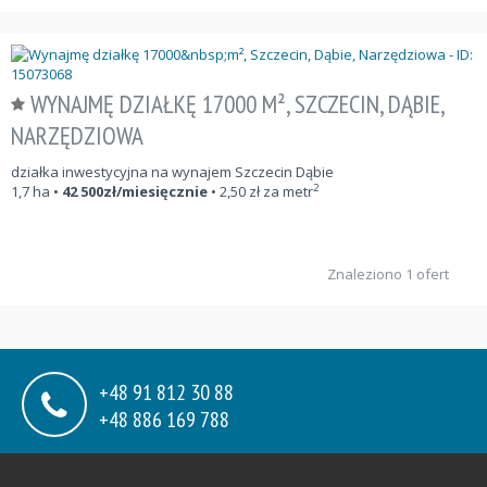
WYNAJMĘ DZIAŁKĘ 17000 M², SZCZECIN, DĄBIE,
NARZĘDZIOWA
działka inwestycyjna na wynajem Szczecin Dąbie
2
1,7
ha
•
42 500
zł/miesięcznie
•
2,50
zł za metr
Znaleziono 1 ofert
+48 91 812 30 88
+48 886 169 788