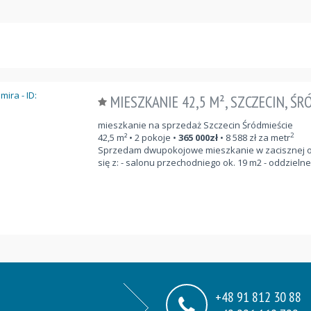
MIESZKANIE 42,5 M², SZCZECIN, Ś
mieszkanie na sprzedaż Szczecin Śródmieście
2
42,5
m²
• 2 pokoje •
365 000
zł
•
8 588
zł za metr
Sprzedam dwupokojowe mieszkanie w zacisznej ofi
się z: - salonu przechodniego ok. 19 m2 - oddzielneg
+48 91 812 30 88