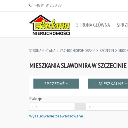
+48 91 812 30 88
STRONA GŁÓWNA
SPRZ
STRONA GŁÓWNA
ZACHODNIOPOMORSKIE
SZCZECIN
SRODM
MIESZKANIA SLAWOMIRA W SZCZECINIE
SPRZEDAŻ
L. MIESZKALNE
Pokoje
-
Wyszukiwanie zaawansowane