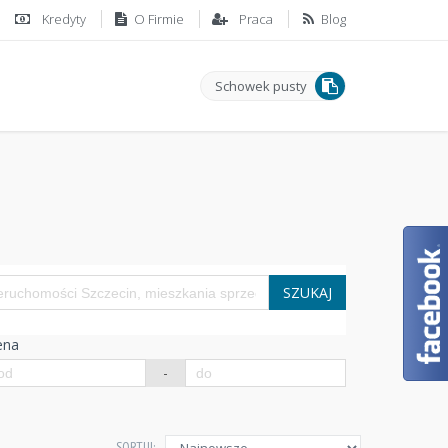
Kredyty
O Firmie
Praca
Blog
Schowek pusty
SZUKAJ
ena
-
SORTUJ: