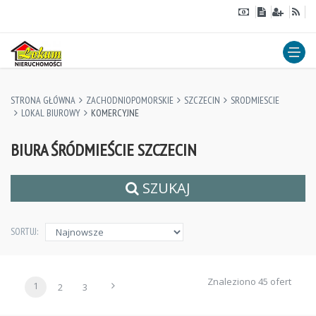
STRONA GŁÓWNA
ZACHODNIOPOMORSKIE
SZCZECIN
SRODMIESCIE
LOKAL BIUROWY
KOMERCYJNE
BIURA ŚRÓDMIEŚCIE SZCZECIN
SZUKAJ
SORTUJ:
Znaleziono 45 ofert
1
2
3