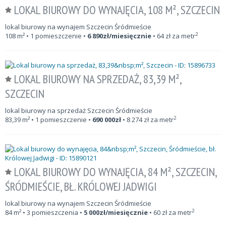
LOKAL BIUROWY DO WYNAJĘCIA, 108 M², SZCZECIN
lokal biurowy na wynajem Szczecin Śródmieście
2
108
m²
• 1 pomieszczenie •
6 890
zł/miesięcznie
•
64
zł za metr
LOKAL BIUROWY NA SPRZEDAŻ, 83,39 M²,
SZCZECIN
lokal biurowy na sprzedaż Szczecin Śródmieście
2
83,39
m²
• 1 pomieszczenie •
690 000
zł
•
8 274
zł za metr
LOKAL BIUROWY DO WYNAJĘCIA, 84 M², SZCZECIN,
ŚRÓDMIEŚCIE, BŁ. KRÓLOWEJ JADWIGI
lokal biurowy na wynajem Szczecin Śródmieście
2
84
m²
• 3 pomieszczenia •
5 000
zł/miesięcznie
•
60
zł za metr