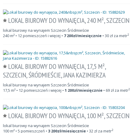
LOKAL BIUROWY DO WYNAJĘCIA, 240 M², SZCZECIN
lokal biurowy na wynajem Szczecin Śródmieście
2
240
m²
• 12 pomieszczeń i więcej •
7 200
zł/miesięcznie
•
30
zł za metr
LOKAL BIUROWY DO WYNAJĘCIA, 17,5 M²,
SZCZECIN, ŚRÓDMIEŚCIE, JANA KAZIMIERZA
lokal biurowy na wynajem Szczecin Śródmieście
2
17,5
m²
• 12 pomieszczeń i więcej •
1 200
zł/miesięcznie
•
69
zł za metr
LOKAL BIUROWY DO WYNAJĘCIA, 100 M², SZCZECIN
lokal biurowy na wynajem Szczecin Śródmieście
2
100
m²
• 5 pomieszczeń •
3 200
zł/miesięcznie
•
32
zł za metr