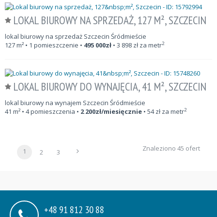
LOKAL BIUROWY NA SPRZEDAŻ, 127 M², SZCZECIN
lokal biurowy na sprzedaż Szczecin Śródmieście
2
127
m²
• 1 pomieszczenie •
495 000
zł
•
3 898
zł za metr
LOKAL BIUROWY DO WYNAJĘCIA, 41 M², SZCZECIN
lokal biurowy na wynajem Szczecin Śródmieście
2
41
m²
• 4 pomieszczenia •
2 200
zł/miesięcznie
•
54
zł za metr
Znaleziono 45 ofert
1
2
3
+48 91 812 30 88