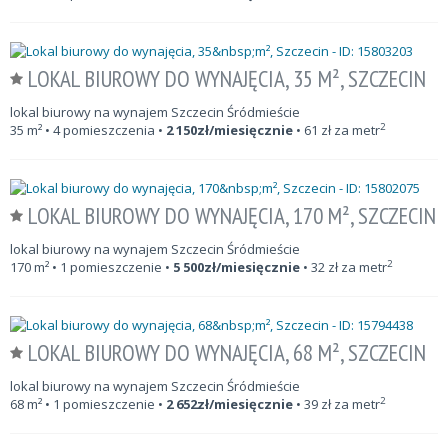
LOKAL BIUROWY DO WYNAJĘCIA, 35 M², SZCZECIN
lokal biurowy na wynajem Szczecin Śródmieście
2
35
m²
• 4 pomieszczenia •
2 150
zł/miesięcznie
•
61
zł za metr
LOKAL BIUROWY DO WYNAJĘCIA, 170 M², SZCZECIN
lokal biurowy na wynajem Szczecin Śródmieście
2
170
m²
• 1 pomieszczenie •
5 500
zł/miesięcznie
•
32
zł za metr
LOKAL BIUROWY DO WYNAJĘCIA, 68 M², SZCZECIN
lokal biurowy na wynajem Szczecin Śródmieście
2
68
m²
• 1 pomieszczenie •
2 652
zł/miesięcznie
•
39
zł za metr