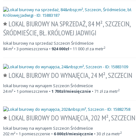
LOKAL BIUROWY NA SPRZEDAŻ, 84 M², SZCZECIN,
ŚRÓDMIEŚCIE, BŁ. KRÓLOWEJ JADWIGI
lokal biurowy na sprzedaż Szczecin Śródmieście
2
84
m²
• 3 pomieszczenia •
924 000
zł
•
11 000
zł za metr
LOKAL BIUROWY DO WYNAJĘCIA, 24 M², SZCZECIN
lokal biurowy na wynajem Szczecin Śródmieście
2
24
m²
• 1 pomieszczenie •
1 700
zł/miesięcznie
•
71
zł za metr
LOKAL BIUROWY DO WYNAJĘCIA, 202 M², SZCZECIN
lokal biurowy na wynajem Szczecin Śródmieście
2
202
m²
• 1 pomieszczenie •
6 000
zł/miesięcznie
•
30
zł za metr