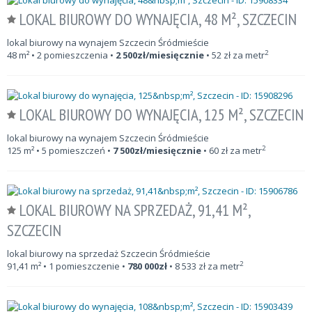
LOKAL BIUROWY DO WYNAJĘCIA, 48 M², SZCZECIN
lokal biurowy na wynajem Szczecin Śródmieście
2
48
m²
• 2 pomieszczenia •
2 500
zł/miesięcznie
•
52
zł za metr
LOKAL BIUROWY DO WYNAJĘCIA, 125 M², SZCZECIN
lokal biurowy na wynajem Szczecin Śródmieście
2
125
m²
• 5 pomieszczeń •
7 500
zł/miesięcznie
•
60
zł za metr
LOKAL BIUROWY NA SPRZEDAŻ, 91,41 M²,
SZCZECIN
lokal biurowy na sprzedaż Szczecin Śródmieście
2
91,41
m²
• 1 pomieszczenie •
780 000
zł
•
8 533
zł za metr