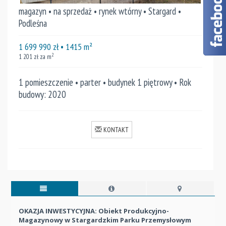
magazyn • na sprzedaż • rynek wtórny • Stargard •
Podleśna
1 699 990
zł
• 1415
m²
2
1 201
zł za m
1 pomieszczenie • parter • budynek 1 piętrowy • Rok
budowy: 2020
KONTAKT
OKAZJA INWESTYCYJNA: Obiekt Produkcyjno-
Magazynowy w Stargardzkim Parku Przemysłowym