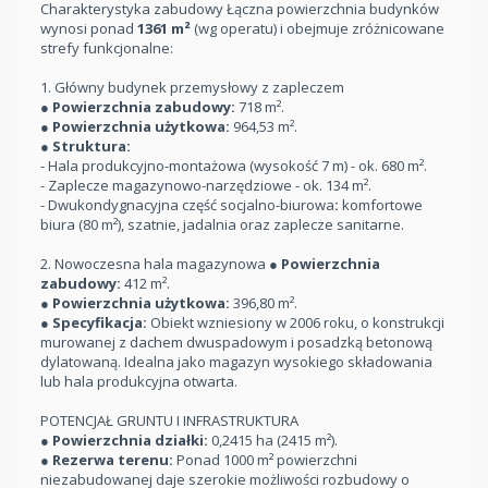
Charakterystyka zabudowy Łączna powierzchnia budynków
wynosi ponad
1361 m²
(wg operatu) i obejmuje zróżnicowane
strefy funkcjonalne:
1. Główny budynek przemysłowy z zapleczem
●
Powierzchnia zabudowy:
718 m².
●
Powierzchnia użytkowa:
964,53 m².
●
Struktura:
- Hala produkcyjno-montażowa (wysokość 7 m) - ok. 680 m².
- Zaplecze magazynowo-narzędziowe - ok. 134 m².
- Dwukondygnacyjna część socjalno-biurowa
:
komfortowe
biura (80 m²), szatnie, jadalnia oraz zaplecze sanitarne.
2. Nowoczesna hala magazynowa ●
Powierzchnia
zabudowy:
412 m².
●
Powierzchnia użytkowa:
396,80 m².
●
Specyfikacja:
Obiekt wzniesiony w 2006 roku, o konstrukcji
murowanej z dachem dwuspadowym i posadzką betonową
dylatowaną. Idealna jako magazyn wysokiego składowania
lub hala produkcyjna otwarta.
POTENCJAŁ GRUNTU I INFRASTRUKTURA
●
Powierzchnia działki:
0,2415 ha (2415 m²).
●
Rezerwa terenu:
Ponad 1000 m² powierzchni
niezabudowanej daje szerokie możliwości rozbudowy o