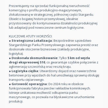
Prezentujemy na sprzedaż funkcjonalną nieruchomość
komercyjną o profilu produkcyjno-magazynowym,
zlokalizowaną w strategicznej, północnej części Stargardu.
Obiekt o bogatej historii przemysłowej, idealnie
przystosowany do kontynuowania działalności produkcyjnej
lub adaptacji pod nowoczesne centrum logistyczne.
KLUCZOWE ATUTY I KORZYŚCI:
●
Strategiczna Lokalizacja:
Bezpośrednie sąsiedztwo
Stargardzkiego Parku Przemysłowego zapewnia prestiż oraz
doskonałe otoczenie biznesowe (zakłady produkcyjne,
logistyka).
●
Doskonała skomunikowanie:
Tylko
5 km od węzła
drogi ekspresowej S10
, co gwarantuje szybkie połączenie z
aglomeracją szczecińską oraz resztą kraju.
●
Logistyka ciężka:
Utwardzony dojazd oraz nawierzchnie
betonowe przy wjazdach do hal umożliwiają sprawną obsługę
transportu ciężarowego.
●
Gotowość operacyjna:
Do 2024 roku w obiekcie
funkcjonowała fabryka pieców i wkładów kominkowych.
Istnieje unikatowa możliwość odkupienia parku
maszynowego, co pozwala na błyskawiczne uruchomienie
produkcji.