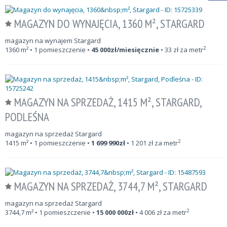
MAGAZYN DO WYNAJĘCIA, 1360 M², STARGARD
magazyn na wynajem Stargard
2
1360
m²
• 1 pomieszczenie •
45 000
zł/miesięcznie
•
33
zł za metr
MAGAZYN NA SPRZEDAŻ, 1415 M², STARGARD,
PODLEŚNA
magazyn na sprzedaż Stargard
2
1415
m²
• 1 pomieszczenie •
1 699 990
zł
•
1 201
zł za metr
MAGAZYN NA SPRZEDAŻ, 3744,7 M², STARGARD
magazyn na sprzedaż Stargard
2
3744,7
m²
• 1 pomieszczenie •
15 000 000
zł
•
4 006
zł za metr