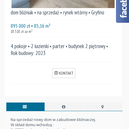
dom bliźniak • na sprzedaż • rynek wtórny • Gryfino
895 000
zł
• 85,16
m²
2
10 510
zł za m
4 pokoje • 2 łazienki • parter • budynek 2 piętrowy •
Rok budowy: 2023
KONTAKT
Na sprzedaż nowy dom w zabudowie bliźniaczej.
W skład domu wchodzą :