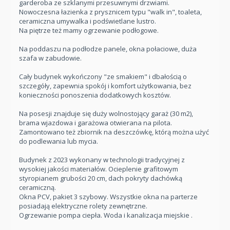
garderoba ze szklanymi przesuwnymi drzwiami.
Nowoczesna łazienka z prysznicem typu "walk in", toaleta,
ceramiczna umywalka i podświetlane lustro.
Na piętrze też mamy ogrzewanie podłogowe.
Na poddaszu na podłodze panele, okna połaciowe, duża
szafa w zabudowie.
Cały budynek wykończony "ze smakiem" i dbałością o
szczegóły, zapewnia spokój i komfort użytkowania, bez
konieczności ponoszenia dodatkowych kosztów.
Na posesji znajduje się duży wolnostojący garaż (30 m2),
brama wjazdowa i garażowa otwierana na pilota.
Zamontowano też zbiornik na deszczówkę, którą można użyć
do podlewania lub mycia.
Budynek z 2023 wykonany w technologii tradycyjnej z
wysokiej jakości materiałów. Ocieplenie grafitowym
styropianem grubości 20 cm, dach pokryty dachówką
ceramiczną.
Okna PCV, pakiet 3 szybowy. Wszystkie okna na parterze
posiadają elektryczne rolety zewnętrzne.
Ogrzewanie pompa ciepła. Woda i kanalizacja miejskie .