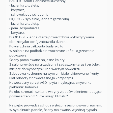
PARTER - salon z aneksem kuchenny,
- łazienka z toaletą,
- korytarz,
- schowek pod schodami,
PIĘTRO - 2 sypialnie, jedna z garderobą,
- łazienka z toaletą,
- pom. gospodarcze,
- korytarz,
PODDASZE - jedna otarta powierzchnia wykorzytywana
obecnie jako pokój zabaw dla dziecka.
Powierzchnia całkowita budynku to
W salonie na podłodze nowoczesne kafle - ogrzewanie
podłogowe.
Ściany pomalowane na jasne kolory.
Z salonu wyjście na urządzony i zadaszony taras i ogródek,
miejsce do wypoczynku na świeżym powietrzu.
Zabudowa kuchenne na wymiar - białe lakierowane fronty.
Blat roboczy z nowoczesnego kompozytu.
Nowoczesny sprzęt AGD - płyta indykcyjna, zmywarka,
piekarnik, lodówka.
Po obu stronach szklane witryny z podświetleniem nadające
pomieszczeniom "urokliwego klimatu".
Na piętro prowadzą schody wyłożone jesionowym drewnem.
W sypialniach panele, ściany malowane. W jednaj sypialni