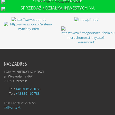
SPRZEDAŻ • MIESZKANIE
SZCZECIN
SPRZEDAŻ • DZIAŁKA INWESTYCYJNA
WICKO
NASZ ADRES
LOKUM NIERUCHOMOŚCI
al. Wyzwolenia 4A/1
70-553
Szczecin
Tel.:
+48 91 812 30 88
Tel.:
+48 886 169 788
Fax:
+48 91 812 30 88
Kontakt