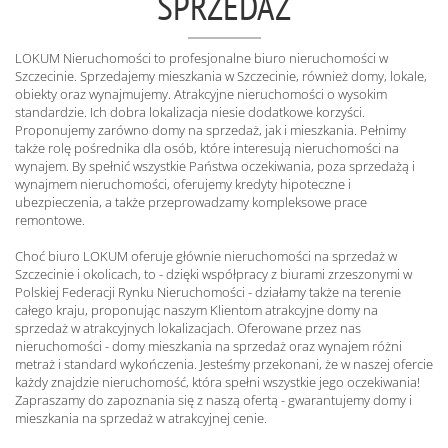
SPRZEDAŻ
LOKUM Nieruchomości to profesjonalne biuro nieruchomości w
Szczecinie. Sprzedajemy mieszkania w Szczecinie, również domy, lokale,
obiekty oraz wynajmujemy. Atrakcyjne nieruchomości o wysokim
standardzie. Ich dobra lokalizacja niesie dodatkowe korzyści.
Proponujemy zarówno domy na sprzedaż, jak i mieszkania. Pełnimy
także rolę pośrednika dla osób, które interesują nieruchomości na
wynajem. By spełnić wszystkie Państwa oczekiwania, poza sprzedażą i
wynajmem nieruchomości, oferujemy kredyty hipoteczne i
ubezpieczenia, a także przeprowadzamy kompleksowe prace
remontowe.
Choć biuro LOKUM oferuje głównie nieruchomości na sprzedaż w
Szczecinie i okolicach, to - dzięki współpracy z biurami zrzeszonymi w
Polskiej Federacji Rynku Nieruchomości - działamy także na terenie
całego kraju, proponując naszym Klientom atrakcyjne domy na
sprzedaż w atrakcyjnych lokalizacjach. Oferowane przez nas
nieruchomości - domy mieszkania na sprzedaż oraz wynajem różni
metraż i standard wykończenia. Jesteśmy przekonani, że w naszej ofercie
każdy znajdzie nieruchomość, która spełni wszystkie jego oczekiwania!
Zapraszamy do zapoznania się z naszą ofertą - gwarantujemy domy i
mieszkania na sprzedaż w atrakcyjnej cenie.