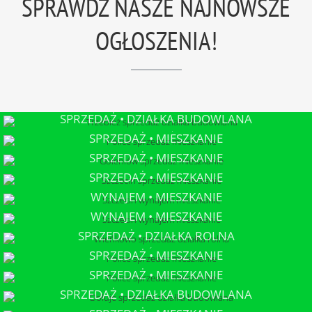
SPRAWDŹ NASZE NAJNOWSZE
OGŁOSZENIA!
SPRZEDAŻ • DZIAŁKA BUDOWLANA
TRZEBIEŻ
SPRZEDAŻ • MIESZKANIE
POLICE
SPRZEDAŻ • MIESZKANIE
GOLENIÓW
SPRZEDAŻ • MIESZKANIE
SZCZECIN
WYNAJEM • MIESZKANIE
SZCZECIN
WYNAJEM • MIESZKANIE
SZCZECIN
SPRZEDAŻ • DZIAŁKA ROLNA
WIEŃKOWO
SPRZEDAŻ • MIESZKANIE
POLICE
SPRZEDAŻ • MIESZKANIE
POLICE
SPRZEDAŻ • DZIAŁKA BUDOWLANA
DOŁUJE