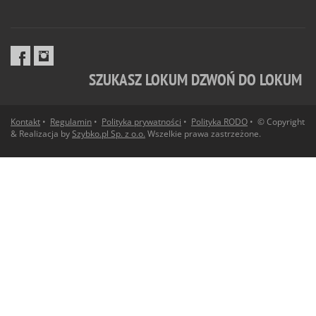
SZUKASZ LOKUM DZWOŃ DO LOKUM
Kontakt
•
Regulamin
•
Polityka prywatności
•
Polityka RODO
• © Copyright
& Realizacja by
Szybko.pl Sp. z o.o.
Wszelkie prawa zastrzeżone.