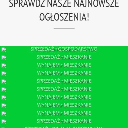
SPRAWDŹ NASZE NAJNOWSZE
OGŁOSZENIA!
SPRZEDAŻ • GOSPODARSTWO
ŚWINOUJŚCIE
SPRZEDAŻ • MIESZKANIE
SZCZECIN
WYNAJEM • MIESZKANIE
SZCZECIN
WYNAJEM • MIESZKANIE
SZCZECIN
SPRZEDAŻ • MIESZKANIE
SZCZECIN
SPRZEDAŻ • MIESZKANIE
SZCZECIN
WYNAJEM • MIESZKANIE
SZCZECIN
WYNAJEM • MIESZKANIE
SZCZECIN
WYNAJEM • MIESZKANIE
SZCZECIN
SPRZEDAŻ • MIESZKANIE
SZCZECIN