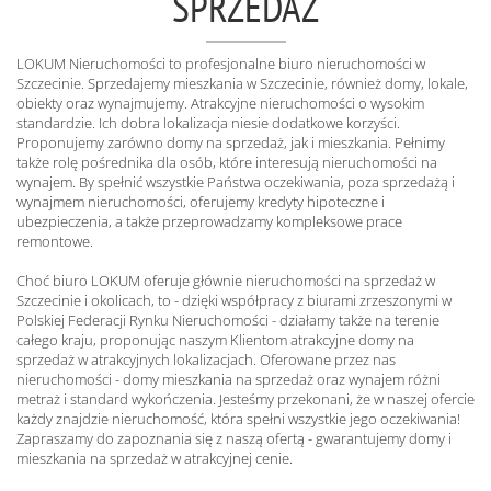
SPRZEDAŻ
LOKUM Nieruchomości to profesjonalne biuro nieruchomości w
Szczecinie. Sprzedajemy mieszkania w Szczecinie, również domy, lokale,
obiekty oraz wynajmujemy. Atrakcyjne nieruchomości o wysokim
standardzie. Ich dobra lokalizacja niesie dodatkowe korzyści.
Proponujemy zarówno domy na sprzedaż, jak i mieszkania. Pełnimy
także rolę pośrednika dla osób, które interesują nieruchomości na
wynajem. By spełnić wszystkie Państwa oczekiwania, poza sprzedażą i
wynajmem nieruchomości, oferujemy kredyty hipoteczne i
ubezpieczenia, a także przeprowadzamy kompleksowe prace
remontowe.
Choć biuro LOKUM oferuje głównie nieruchomości na sprzedaż w
Szczecinie i okolicach, to - dzięki współpracy z biurami zrzeszonymi w
Polskiej Federacji Rynku Nieruchomości - działamy także na terenie
całego kraju, proponując naszym Klientom atrakcyjne domy na
sprzedaż w atrakcyjnych lokalizacjach. Oferowane przez nas
nieruchomości - domy mieszkania na sprzedaż oraz wynajem różni
metraż i standard wykończenia. Jesteśmy przekonani, że w naszej ofercie
każdy znajdzie nieruchomość, która spełni wszystkie jego oczekiwania!
Zapraszamy do zapoznania się z naszą ofertą - gwarantujemy domy i
mieszkania na sprzedaż w atrakcyjnej cenie.