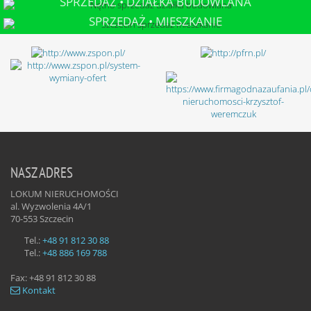
SPRZEDAŻ • DZIAŁKA BUDOWLANA
NĘTNO
SPRZEDAŻ • MIESZKANIE
SZCZECIN
NASZ ADRES
LOKUM NIERUCHOMOŚCI
al. Wyzwolenia 4A/1
70-553
Szczecin
Tel.:
+48 91 812 30 88
Tel.:
+48 886 169 788
Fax:
+48 91 812 30 88
Kontakt