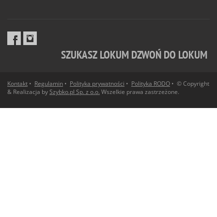
SZUKASZ LOKUM DZWOŃ DO LOKUM
Kontakt
•
Regulamin
•
Polityka prywatności
•
Polityka RODO
• © Copyright
& Realizacja by
Szybko.pl Sp. z o.o.
Wszelkie prawa zastrzeżone.