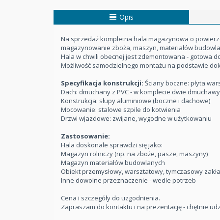
Opis
Na sprzedaż kompletna hala magazynowa o powierzchn
magazynowanie zboża, maszyn, materiałów budowlany
Hala w chwili obecnej jest zdemontowana - gotowa do
Możliwość samodzielnego montażu na podstawie dokum
Specyfikacja konstrukcji:
Ściany boczne: płyta war
Dach: dmuchany z PVC - w komplecie dwie dmuchawy
Konstrukcja: słupy aluminiowe (boczne i dachowe)
Mocowanie: stalowe szpile do kotwienia
Drzwi wjazdowe: zwijane, wygodne w użytkowaniu
Zastosowanie:
Hala doskonale sprawdzi się jako:
Magazyn rolniczy (np. na zboże, pasze, maszyny)
Magazyn materiałów budowlanych
Obiekt przemysłowy, warsztatowy, tymczasowy zakł
Inne dowolne przeznaczenie - wedle potrzeb
Cena i szczegóły do uzgodnienia.
Zapraszam do kontaktu i na prezentację - chętnie udzi