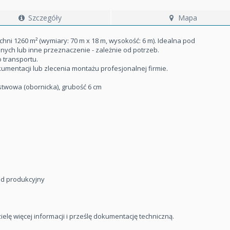
Szczegóły
Mapa
i 1260 m² (wymiary: 70 m x 18 m, wysokość: 6 m). Idealna pod
ch lub inne przeznaczenie - zależnie od potrzeb.
 transportu.
entacji lub zlecenia montażu profesjonalnej firmie.
stwowa (obornicka), grubość 6 cm
ad produkcyjny
elę więcej informacji i prześlę dokumentację techniczną.