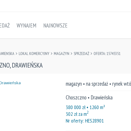
EDAŻ
WYNAJEM
NAJNOWSZE
AWIENSKA
LOKAL KOMERCYJNY
MAGAZYN
SPRZEDAŻ
OFERTA: 15745351
CZNO, DRAWIEŃSKA
magazyn • na sprzedaż • rynek wt
Choszczno • Drawieńska
380 000
zł
• 1260
m²
2
302
zł za m
Nr oferty: HES28901