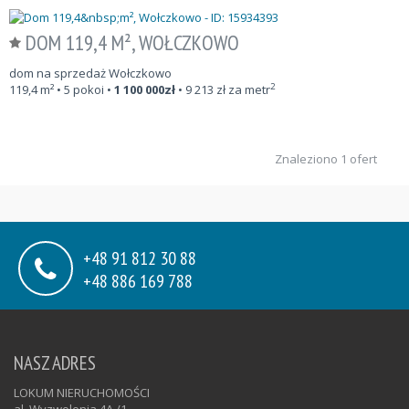
DOM 119,4 M², WOŁCZKOWO
dom na sprzedaż Wołczkowo
2
119,4
m²
• 5 pokoi •
1 100 000
zł
•
9 213
zł za metr
Znaleziono 1 ofert
+48 91 812 30 88
+48 886 169 788
NASZ ADRES
LOKUM NIERUCHOMOŚCI