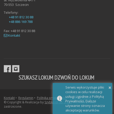
al. Wyzwolenia 4A /1
70-553
Szczecin
Telefony:
+48 91 812 30 88
+48 886 169 788
Fax:
+48 91 812 30 88
Kontakt
SZUKASZ LOKUM DZWOŃ DO LOKUM
×
Serwis wykorzystuje pliki
cookies w celu realizacji
usług i zgodnie z Polityką
Kontakt
•
Regulamin
•
Polityka prywatności
•
Polityka RODO
•
Prywatności. Dalsze
© Copyright & Realizacja by
Szybko.pl Sp. z o.o.
Wszelkie prawa
używanie strony oznacza
zastrzeżone.
akceptację warunków.