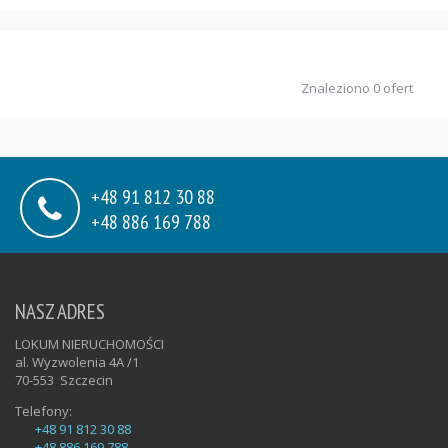
Znaleziono 0 ofert
+48 91 812 30 88
+48 886 169 788
NASZ ADRES
LOKUM NIERUCHOMOŚCI
al. Wyzwolenia 4A /1
70-553
Szczecin
Telefony:
+48 91 812 30 88
+48 886 169 788