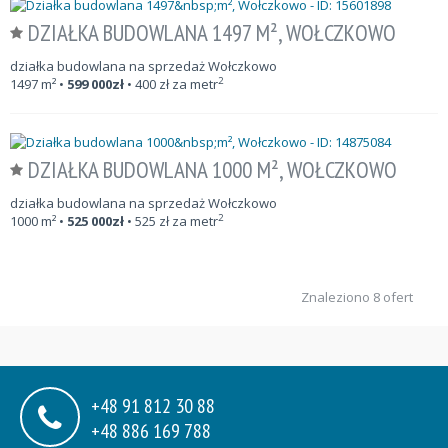
DZIAŁKA BUDOWLANA 1497 M², WOŁCZKOWO
działka budowlana na sprzedaż Wołczkowo
2
1497
m²
•
599 000
zł
•
400
zł za metr
DZIAŁKA BUDOWLANA 1000 M², WOŁCZKOWO
działka budowlana na sprzedaż Wołczkowo
2
1000
m²
•
525 000
zł
•
525
zł za metr
Znaleziono 8 ofert
+48 91 812 30 88
+48 886 169 788