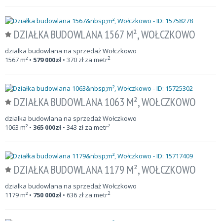
DZIAŁKA BUDOWLANA 1567 M², WOŁCZKOWO
działka budowlana na sprzedaż Wołczkowo
2
1567
m²
•
579 000
zł
•
370
zł za metr
DZIAŁKA BUDOWLANA 1063 M², WOŁCZKOWO
działka budowlana na sprzedaż Wołczkowo
2
1063
m²
•
365 000
zł
•
343
zł za metr
DZIAŁKA BUDOWLANA 1179 M², WOŁCZKOWO
działka budowlana na sprzedaż Wołczkowo
2
1179
m²
•
750 000
zł
•
636
zł za metr