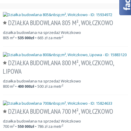
DZIAŁKA BUDOWLANA 805 M², WOŁCZKOWO
działka budowlana na sprzedaż Wołczkowo
2
805
m²
•
535 000
zł
•
665
zł za metr
DZIAŁKA BUDOWLANA 800 M², WOŁCZKOWO,
LIPOWA
działka budowlana na sprzedaż Wołczkowo
2
800
m²
•
400 000
zł
•
500
zł za metr
DZIAŁKA BUDOWLANA 700 M², WOŁCZKOWO
działka budowlana na sprzedaż Wołczkowo
2
700
m²
•
550 000
zł
•
786
zł za metr