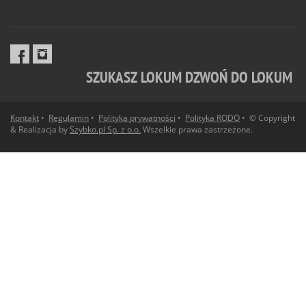
SZUKASZ LOKUM DZWOŃ DO LOKUM
Kontakt
•
Regulamin
•
Polityka prywatności
•
Polityka RODO
• © Copyright
& Realizacja by
Szybko.pl Sp. z o.o.
Wszelkie prawa zastrzeżone.