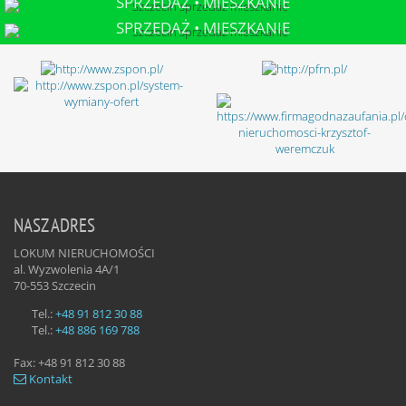
SPRZEDAŻ • MIESZKANIE
SZCZECIN
SPRZEDAŻ • MIESZKANIE
SZCZECIN
NASZ ADRES
LOKUM NIERUCHOMOŚCI
al. Wyzwolenia 4A/1
70-553
Szczecin
Tel.:
+48 91 812 30 88
Tel.:
+48 886 169 788
Fax:
+48 91 812 30 88
Kontakt