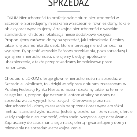
SPRZEDAŻ
LOKUM Nieruchomości to profesjonalne biuro nieruchomości w
Szczecinie. Sprzedajemy mieszkania w Szczecinie, również domy, lokale,
obiekty oraz wynajmujemy. Atrakcyjne nieruchomości o wysokim
standardzie. Ich dobra lokalizacja niesie dodatkowe korzyści.
Proponujemy zarówno domy na sprzedaż, jak i mieszkania. Pełnimy
także rolę pośrednika dla osób, które interesują nieruchomości na
wynajem. By spełnić wszystkie Państwa oczekiwania, poza sprzedażą i
wynajmem nieruchomości, oferujemy kredyty hipoteczne i
ubezpieczenia, a także przeprowadzamy kompleksowe prace
remontowe.
Choć biuro LOKUM oferuje głównie nieruchomości na sprzedaż w
Szczecinie i okolicach, to - dzięki współpracy z biurami zrzeszonymi w
Polskiej Federacji Rynku Nieruchomości - działamy także na terenie
całego kraju, proponując naszym Klientom atrakcyjne domy na
sprzedaż w atrakcyjnych lokalizacjach. Oferowane przez nas
nieruchomości - domy mieszkania na sprzedaż oraz wynajem różni
metraż i standard wykończenia. Jesteśmy przekonani, że w naszej ofercie
każdy znajdzie nieruchomość, która spełni wszystkie jego oczekiwania!
Zapraszamy do zapoznania się z naszą ofertą - gwarantujemy domy i
mieszkania na sprzedaż w atrakcyjnej cenie.