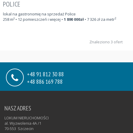
POLICE
lokal na gastronomię na sprzedaż Police
2
258
m²
• 12 pomieszczeń i więcej •
1 890 000
zł
•
7 326
zł za metr
Znaleziono 3 ofert
+48 91 812 30 88
+48 886 169 788
NASZ ADRES
LOKUM NIERUCHOMOŚCI
al. Wyzwolenia 4A /1
70-553
Szczecin