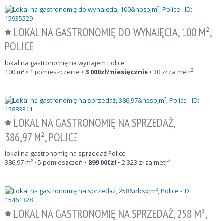
LOKAL NA GASTRONOMIĘ DO WYNAJĘCIA, 100 M²,
POLICE
lokal na gastronomię na wynajem Police
2
100
m²
• 1 pomieszczenie •
3 000
zł/miesięcznie
•
30
zł za metr
LOKAL NA GASTRONOMIĘ NA SPRZEDAŻ,
386,97 M², POLICE
lokal na gastronomię na sprzedaż Police
2
386,97
m²
• 5 pomieszczeń •
899 000
zł
•
2 323
zł za metr
LOKAL NA GASTRONOMIĘ NA SPRZEDAŻ, 258 M²,