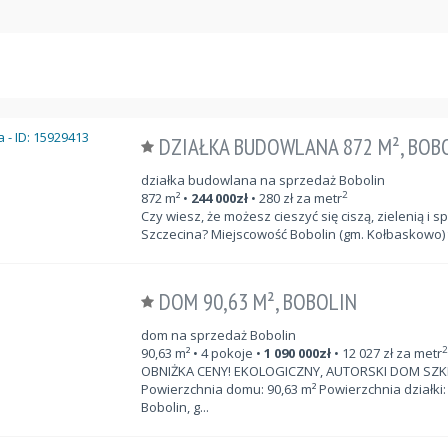
DZIAŁKA BUDOWLANA 872 M², BOB
działka budowlana na sprzedaż Bobolin
2
872
m²
•
244 000
zł
•
280
zł za metr
Czy wiesz, że możesz cieszyć się ciszą, zielenią i
Szczecina? Miejscowość Bobolin (gm. Kołbaskowo) 
DOM 90,63 M², BOBOLIN
dom na sprzedaż Bobolin
2
90,63
m²
• 4 pokoje •
1 090 000
zł
•
12 027
zł za metr
OBNIŻKA CENY! EKOLOGICZNY, AUTORSKI DOM SZKI
Powierzchnia domu: 90,63 m² Powierzchnia działki: 
Bobolin, g...