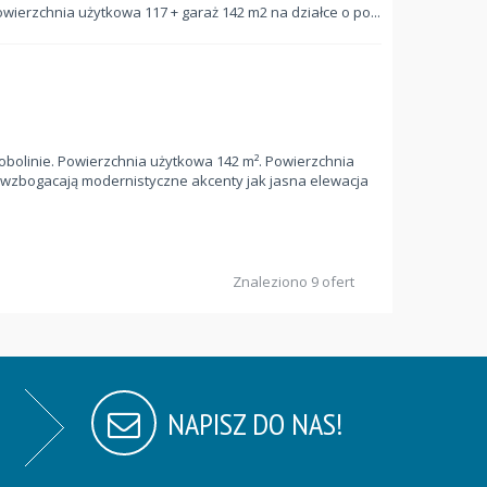
ierzchnia użytkowa 117 + garaż 142 m2 na działce o po...
olinie. Powierzchnia użytkowa 142 m². Powierzchnia
 wzbogacają modernistyczne akcenty jak jasna elewacja
Znaleziono 9 ofert
NAPISZ DO NAS!