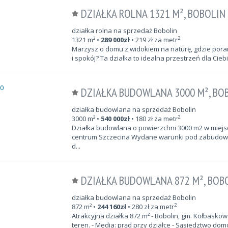
DZIAŁKA ROLNA 1321 M², BOBOLIN
działka rolna na sprzedaż Bobolin
2
1321
m²
•
289 000
zł
•
219
zł za metr
Marzysz o domu z widokiem na naturę, gdzie poran
i spokój? Ta działka to idealna przestrzeń dla Ciebi
DZIAŁKA BUDOWLANA 3000 M², BO
działka budowlana na sprzedaż Bobolin
2
3000
m²
•
540 000
zł
•
180
zł za metr
Działka budowlana o powierzchni 3000 m2 w miejsc
centrum Szczecina Wydane warunki pod zabudowę
d...
DZIAŁKA BUDOWLANA 872 M², BOB
działka budowlana na sprzedaż Bobolin
2
872
m²
•
244 160
zł
•
280
zł za metr
Atrakcyjna działka 872 m² - Bobolin, gm. Kołbaskow
teren. - Media: prąd przy działce - Sąsiedztwo dom