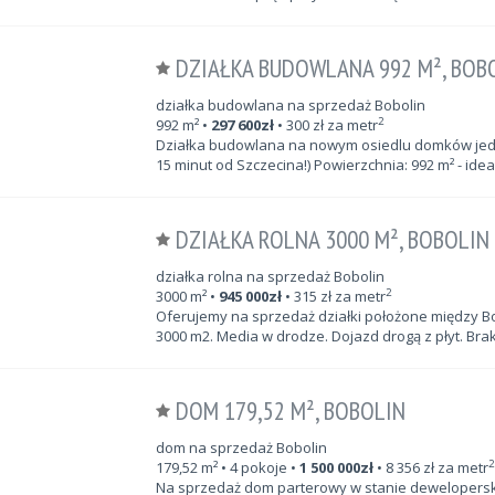
DZIAŁKA BUDOWLANA 992 M², BOB
działka budowlana na sprzedaż Bobolin
2
992
m²
•
297 600
zł
•
300
zł za metr
Działka budowlana na nowym osiedlu domków jedno
15 minut od Szczecina!) Powierzchnia: 992 m² - ide
DZIAŁKA ROLNA 3000 M², BOBOLIN
działka rolna na sprzedaż Bobolin
2
3000
m²
•
945 000
zł
•
315
zł za metr
Oferujemy na sprzedaż działki położone między Bo
3000 m2. Media w drodze. Dojazd drogą z płyt. Bra
DOM 179,52 M², BOBOLIN
dom na sprzedaż Bobolin
2
179,52
m²
• 4 pokoje •
1 500 000
zł
•
8 356
zł za metr
Na sprzedaż dom parterowy w stanie deweloperskim