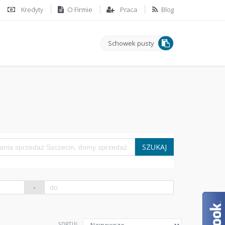
Kredyty
O Firmie
Praca
Blog
Schowek pusty
SZUKAJ
-
SORTUJ: