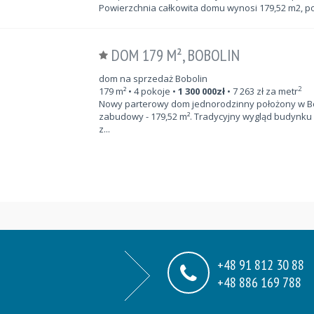
Powierzchnia całkowita domu wynosi 179,52 m2, pow
DOM 179 M², BOBOLIN
dom na sprzedaż Bobolin
2
179
m²
• 4 pokoje •
1 300 000
zł
•
7 263
zł za metr
Nowy parterowy dom jednorodzinny położony w Bob
zabudowy - 179,52 m². Tradycyjny wygląd budynku
z...
+48 91 812 30 88
+48 886 169 788