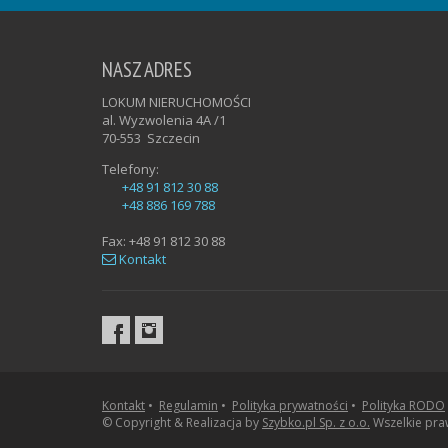
NASZ ADRES
LOKUM NIERUCHOMOŚCI
al. Wyzwolenia 4A /1
70-553
Szczecin
Telefony:
+48 91 812 30 88
+48 886 169 788
Fax:
+48 91 812 30 88
Kontakt
Kontakt
•
Regulamin
•
Polityka prywatności
•
Polityka RODO
© Copyright & Realizacja by
Szybko.pl Sp. z o.o.
Wszelkie pra