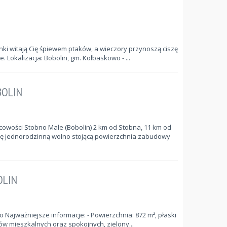
ki witają Cię śpiewem ptaków, a wieczory przynoszą ciszę
e. Lokalizacja: Bobolin, gm. Kołbaskowo - ...
BOLIN
owości Stobno Małe (Bobolin) 2 km od Stobna, 11 km od
 jednorodzinną wolno stojącą powierzchnia zabudowy
OLIN
o Najważniejsze informacje: - Powierzchnia: 872 m², płaski
ów mieszkalnych oraz spokojnych, zielony...