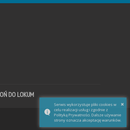
WOŃ DO LOKUM
×
Serwis wykorzystuje pliki cookies w
celu realizacji usług i zgodnie z
Polityką Prywatności. Dalsze używanie
strony oznacza akceptację warunków.