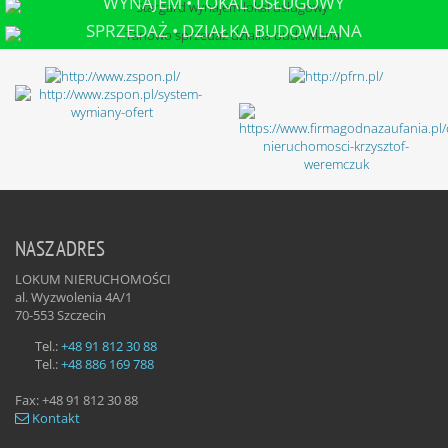
WYNAJEM • LOKAL USŁUGOWY
STARGARD
SPRZEDAŻ • DZIAŁKA BUDOWLANA
TANOWO
NASZ ADRES
LOKUM NIERUCHOMOŚCI
al. Wyzwolenia 4A/1
70-553
Szczecin
Tel.:
+48 91 812 30 88
Tel.:
+48 886 169 788
Fax:
+48 91 812 30 88
Kontakt