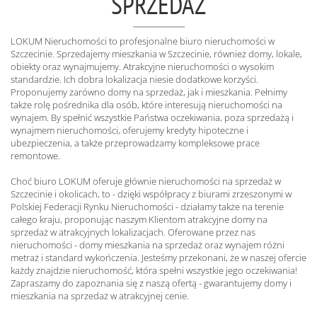
SPRZEDAŻ
LOKUM Nieruchomości to profesjonalne biuro nieruchomości w
Szczecinie. Sprzedajemy mieszkania w Szczecinie, również domy, lokale,
obiekty oraz wynajmujemy. Atrakcyjne nieruchomości o wysokim
standardzie. Ich dobra lokalizacja niesie dodatkowe korzyści.
Proponujemy zarówno domy na sprzedaż, jak i mieszkania. Pełnimy
także rolę pośrednika dla osób, które interesują nieruchomości na
wynajem. By spełnić wszystkie Państwa oczekiwania, poza sprzedażą i
wynajmem nieruchomości, oferujemy kredyty hipoteczne i
ubezpieczenia, a także przeprowadzamy kompleksowe prace
remontowe.
Choć biuro LOKUM oferuje głównie nieruchomości na sprzedaż w
Szczecinie i okolicach, to - dzięki współpracy z biurami zrzeszonymi w
Polskiej Federacji Rynku Nieruchomości - działamy także na terenie
całego kraju, proponując naszym Klientom atrakcyjne domy na
sprzedaż w atrakcyjnych lokalizacjach. Oferowane przez nas
nieruchomości - domy mieszkania na sprzedaż oraz wynajem różni
metraż i standard wykończenia. Jesteśmy przekonani, że w naszej ofercie
każdy znajdzie nieruchomość, która spełni wszystkie jego oczekiwania!
Zapraszamy do zapoznania się z naszą ofertą - gwarantujemy domy i
mieszkania na sprzedaż w atrakcyjnej cenie.