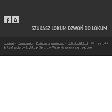
SZUKASZ LOKUM DZWOŃ DO LOKUM
Kontakt
•
Regulamin
•
Polityka prywatności
•
Polityka RODO
• © Copyright
& Realizacja by
Szybko.pl Sp. z o.o.
Wszelkie prawa zastrzeżone.