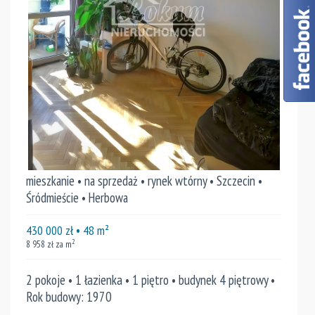
mieszkanie • na sprzedaż • rynek wtórny • Szczecin •
Śródmieście • Herbowa
430 000
zł
• 48
m²
2
8 958
zł za m
2 pokoje • 1 łazienka • 1 piętro • budynek 4 piętrowy •
Rok budowy: 1970