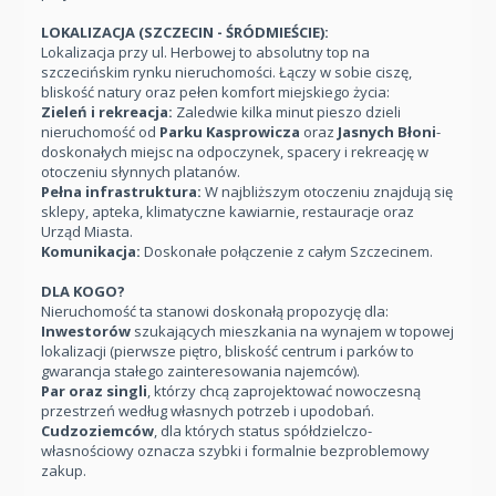
LOKALIZACJA (SZCZECIN - ŚRÓDMIEŚCIE):
Lokalizacja przy ul. Herbowej to absolutny top na
szczecińskim rynku nieruchomości. Łączy w sobie ciszę,
bliskość natury oraz pełen komfort miejskiego życia:
Zieleń i rekreacja:
Zaledwie kilka minut pieszo dzieli
nieruchomość od
Parku Kasprowicza
oraz
Jasnych Błoni
-
doskonałych miejsc na odpoczynek, spacery i rekreację w
otoczeniu słynnych platanów.
Pełna infrastruktura:
W najbliższym otoczeniu znajdują się
sklepy, apteka, klimatyczne kawiarnie, restauracje oraz
Urząd Miasta.
Komunikacja:
Doskonałe połączenie z całym Szczecinem.
DLA KOGO?
Nieruchomość ta stanowi doskonałą propozycję dla:
Inwestorów
szukających mieszkania na wynajem w topowej
lokalizacji (pierwsze piętro, bliskość centrum i parków to
gwarancja stałego zainteresowania najemców).
Par oraz singli
, którzy chcą zaprojektować nowoczesną
przestrzeń według własnych potrzeb i upodobań.
Cudzoziemców
, dla których status spółdzielczo-
własnościowy oznacza szybki i formalnie bezproblemowy
zakup.