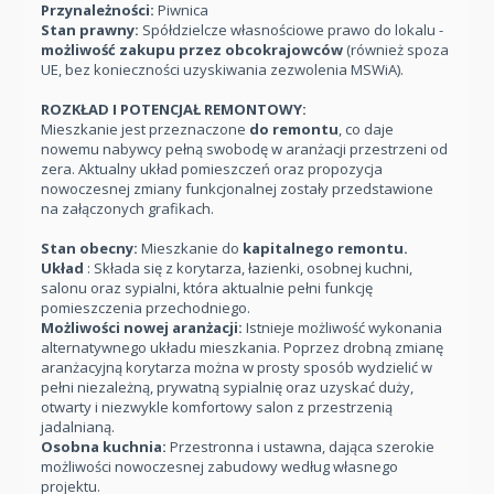
Przynależności:
Piwnica
Stan prawny:
Spółdzielcze własnościowe prawo do lokalu -
możliwość zakupu przez obcokrajowców
(również spoza
UE, bez konieczności uzyskiwania zezwolenia MSWiA).
ROZKŁAD I POTENCJAŁ REMONTOWY:
Mieszkanie jest przeznaczone
do remontu
, co daje
nowemu nabywcy pełną swobodę w aranżacji przestrzeni od
zera. Aktualny układ pomieszczeń oraz propozycja
nowoczesnej zmiany funkcjonalnej zostały przedstawione
na załączonych grafikach.
Stan obecny:
Mieszkanie do
kapitalnego remontu.
Układ
: Składa się z korytarza, łazienki, osobnej kuchni,
salonu oraz sypialni, która aktualnie pełni funkcję
pomieszczenia przechodniego.
Możliwości nowej aranżacji:
Istnieje możliwość wykonania
alternatywnego układu mieszkania. Poprzez drobną zmianę
aranżacyjną korytarza można w prosty sposób wydzielić w
pełni niezależną, prywatną sypialnię oraz uzyskać duży,
otwarty i niezwykle komfortowy salon z przestrzenią
jadalnianą.
Osobna kuchnia:
Przestronna i ustawna, dająca szerokie
możliwości nowoczesnej zabudowy według własnego
projektu.