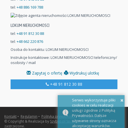
tel:
+48 886 169 788
LOKUM NIERUCHOMOSCI
tel:
+48 91 812 30 88
tel:
+48 662 220 876
Osoba do kontaktu:
LOKUM NIERUCHOMOSCI
Instrukcje kontaktowe: LOKUM NIERUCHOMOSCI telefoniczny/
osobisty / mail
Zapytaj o ofertę
Wydrukuj ulotkę
+48 91 812 30 88
×
Serwis wykorzystuje pliki
cookies w celu realizacji
usług i zgodnie z Polityką
Prywatności. Dalsze
Kontakt
•
Regulamin
•
Polityka prywatności
•
Polityka RODO
•
używanie strony oznacza
© Copyright & Realizacja by
Szybko.pl Sp. z o.o.
Wszelkie prawa
akceptację warunków.
zastrzeżone.