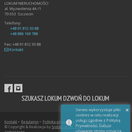
LOKUM NIERUCHOMOŚCI
al. Wyzwolenia 4A /1
70-553
Szczecin
Telefony:
+48 91 812 30 88
+48 886 169 788
Fax:
+48 91 812 30 88
Kontakt
SZUKASZ LOKUM DZWOŃ DO LOKUM
×
Serwis wykorzystuje pliki
cookies w celu realizacji
usług i zgodnie z Polityką
Kontakt
•
Regulamin
•
Polityka prywatności
•
Polityka RODO
•
Prywatności. Dalsze
© Copyright & Realizacja by
Szybko.pl Sp. z o.o.
Wszelkie prawa
używanie strony oznacza
zastrzeżone.