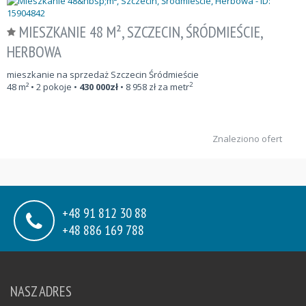
MIESZKANIE 48 M², SZCZECIN, ŚRÓDMIEŚCIE,
HERBOWA
mieszkanie na sprzedaż Szczecin Śródmieście
2
48
m²
• 2 pokoje •
430 000
zł
•
8 958
zł za metr
Znaleziono ofert
+48 91 812 30 88
+48 886 169 788
NASZ ADRES