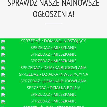
SPRAWDŹ NASZE NAJNOWSZE
OGŁOSZENIA!
SPRZEDAŻ • DOM WOLNOSTOJĄCY
MIERZYN
SPRZEDAŻ • MIESZKANIE
SZCZECIN
SPRZEDAŻ • MIESZKANIE
SZCZECIN
SPRZEDAŻ • MIESZKANIE
SZCZECIN
SPRZEDAŻ • DZIAŁKA BUDOWLANA
DOBRA
SPRZEDAŻ • DZIAŁKA INWESTYCYJNA
TANOWO
SPRZEDAŻ • DZIAŁKA BUDOWLANA
TANOWO
SPRZEDAŻ • DZIAŁKA ROLNA
TANOWO
SPRZEDAŻ • MIESZKANIE
SZCZECIN
SPRZEDAŻ • MIESZKANIE
SZCZECIN