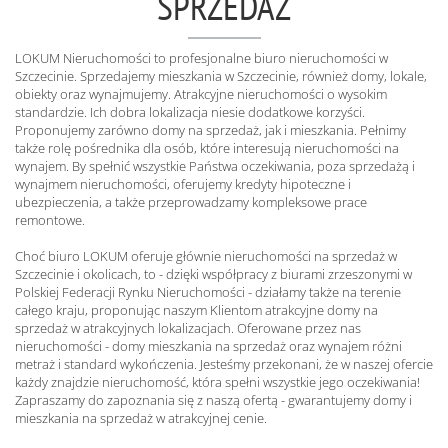
SPRZEDAŻ
LOKUM Nieruchomości to profesjonalne biuro nieruchomości w
Szczecinie. Sprzedajemy mieszkania w Szczecinie, również domy, lokale,
obiekty oraz wynajmujemy. Atrakcyjne nieruchomości o wysokim
standardzie. Ich dobra lokalizacja niesie dodatkowe korzyści.
Proponujemy zarówno domy na sprzedaż, jak i mieszkania. Pełnimy
także rolę pośrednika dla osób, które interesują nieruchomości na
wynajem. By spełnić wszystkie Państwa oczekiwania, poza sprzedażą i
wynajmem nieruchomości, oferujemy kredyty hipoteczne i
ubezpieczenia, a także przeprowadzamy kompleksowe prace
remontowe.
Choć biuro LOKUM oferuje głównie nieruchomości na sprzedaż w
Szczecinie i okolicach, to - dzięki współpracy z biurami zrzeszonymi w
Polskiej Federacji Rynku Nieruchomości - działamy także na terenie
całego kraju, proponując naszym Klientom atrakcyjne domy na
sprzedaż w atrakcyjnych lokalizacjach. Oferowane przez nas
nieruchomości - domy mieszkania na sprzedaż oraz wynajem różni
metraż i standard wykończenia. Jesteśmy przekonani, że w naszej ofercie
każdy znajdzie nieruchomość, która spełni wszystkie jego oczekiwania!
Zapraszamy do zapoznania się z naszą ofertą - gwarantujemy domy i
mieszkania na sprzedaż w atrakcyjnej cenie.