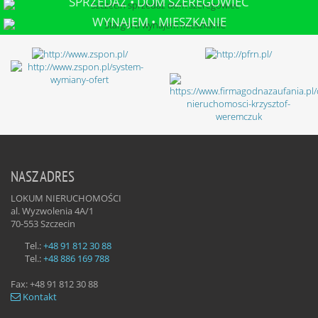
SPRZEDAŻ • DOM SZEREGOWIEC
SZCZECIN
WYNAJEM • MIESZKANIE
STARGARD
NASZ ADRES
LOKUM NIERUCHOMOŚCI
al. Wyzwolenia 4A/1
70-553
Szczecin
Tel.:
+48 91 812 30 88
Tel.:
+48 886 169 788
Fax:
+48 91 812 30 88
Kontakt