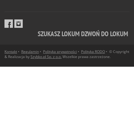
SZUKASZ LOKUM DZWOŃ DO LOKUM
Kontakt
•
Regulamin
•
Polityka prywatności
•
Polityka RODO
• © Copyright
& Realizacja by
Szybko.pl Sp. z o.o.
Wszelkie prawa zastrzeżone.