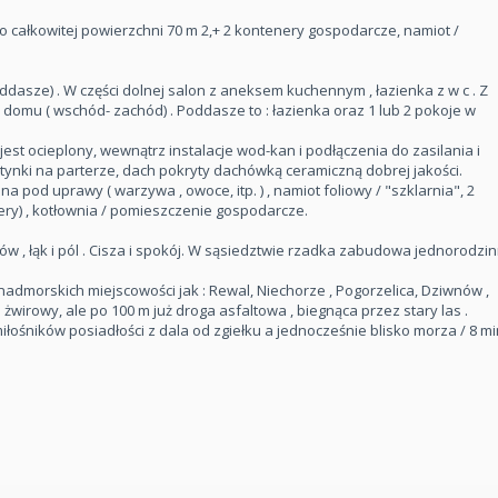
 całkowitej powierzchni 70 m 2,+ 2 kontenery gospodarcze, namiot /
oddasze) . W części dolnej salon z aneksem kuchennym , łazienka z w c . Z
domu ( wschód- zachód) . Poddasze to : łazienka oraz 1 lub 2 pokoje w
st ocieplony, wewnątrz instalacje wod-kan i podłączenia do zasilania i
ynki na parterze, dach pokryty dachówką ceramiczną dobrej jakości.
pod uprawy ( warzywa , owoce, itp. ) , namiot foliowy / "szklarnia", 2
ry) , kotłownia / pomieszczenie gospodarcze.
ów , łąk i pól . Cisza i spokój. W sąsiedztwie rzadka zabudowa jednorodzin
nadmorskich miejscowości jak : Rewal, Niechorze , Pogorzelica, Dziwnów ,
wirowy, ale po 100 m już droga asfaltowa , biegnąca przez stary las .
łośników posiadłości z dala od zgiełku a jednocześnie blisko morza / 8 mi