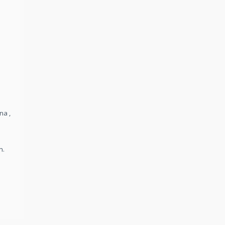
na ,
n.