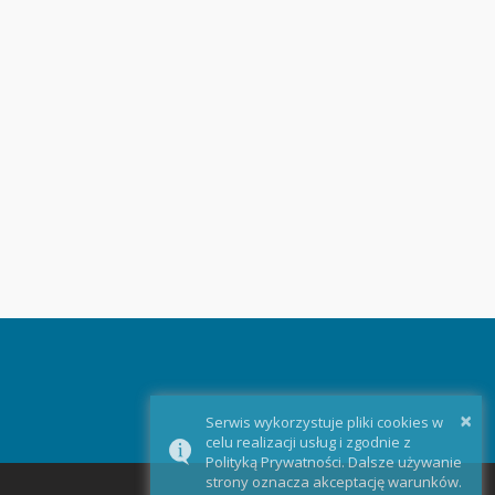
×
Serwis wykorzystuje pliki cookies w
celu realizacji usług i zgodnie z
Polityką Prywatności. Dalsze używanie
strony oznacza akceptację warunków.