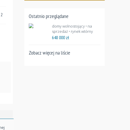
 2
Ostatnio przeglądane
domy wolnostojący • na
sprzedaż • rynek wtórny
648 000
zł
Zobacz więcej na liście
hej