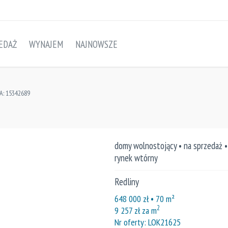
EDAŻ
WYNAJEM
NAJNOWSZE
A: 15342689
domy wolnostojący • na sprzedaż •
rynek wtórny
Redliny
648 000
zł
• 70
m²
2
9 257
zł za m
Nr oferty: LOK21625