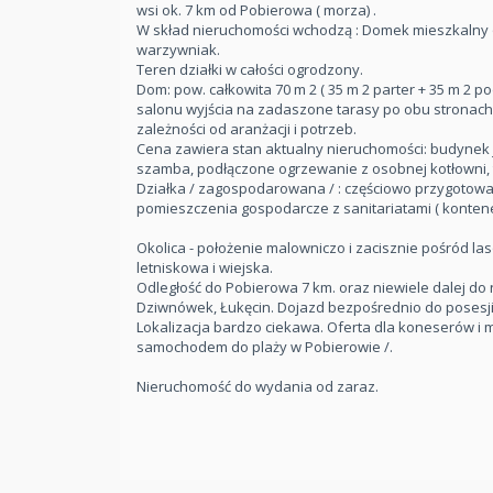
wsi ok. 7 km od Pobierowa ( morza) .
W skład nieruchomości wchodzą : Domek mieszkalny o
warzywniak.
Teren działki w całości ogrodzony.
Dom: pow. całkowita 70 m 2 ( 35 m 2 parter + 35 m 2 p
salonu wyjścia na zadaszone tarasy po obu stronach 
zależności od aranżacji i potrzeb.
Cena zawiera stan aktualny nieruchomości: budynek je
szamba, podłączone ogrzewanie z osobnej kotłowni, t
Działka / zagospodarowana / : częściowo przygotowana 
pomieszczenia gospodarcze z sanitariatami ( kontene
Okolica - położenie malowniczo i zacisznie pośród las
letniskowa i wiejska.
Odległość do Pobierowa 7 km. oraz niewiele dalej do 
Dziwnówek, Łukęcin. Dojazd bezpośrednio do posesji ż
Lokalizacja bardzo ciekawa. Oferta dla koneserów i mi
samochodem do plaży w Pobierowie /.
Nieruchomość do wydania od zaraz.