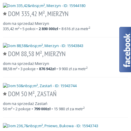
DOM 335,42 M², MIERZYN
dom na sprzedaż Mierzyn
2
335,42
m²
• 5 pokoi •
2 890 000
zł
•
8 616
zł za metr
DOM 88,58 M², MIERZYN
dom na sprzedaż Mierzyn
2
88,58
m²
• 3 pokoje •
876 942
zł
•
9 900
zł za metr
DOM 50 M², ZASTAŃ
dom na sprzedaż Zastań
2
50
m²
• 2 pokoje •
799 000
zł
•
15 980
zł za metr