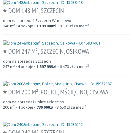
DOM 148 M², SZCZECIN
dom na sprzedaż Szczecin Warszewo
2
148
m²
• 4 pokoje •
1 199 000
zł
•
8 101
zł za metr
DOM 247 M², SZCZECIN, OSIKOWA
dom na sprzedaż Szczecin
2
247
m²
• 4 pokoje •
1 597 999
zł
•
6 470
zł za metr
DOM 200 M², POLICE, MŚCIĘCINO, CISOWA
dom na sprzedaż Police Mścięcino
2
200
m²
• 4 pokoje •
730 000
zł
•
3 650
zł za metr
DOM 240 M², SZCZECIN