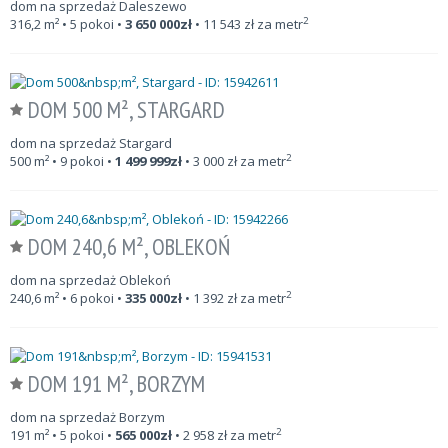
dom na sprzedaż Daleszewo
2
316,2
m²
• 5 pokoi •
3 650 000
zł
•
11 543
zł za metr
DOM 500 M², STARGARD
dom na sprzedaż Stargard
2
500
m²
• 9 pokoi •
1 499 999
zł
•
3 000
zł za metr
DOM 240,6 M², OBLEKOŃ
dom na sprzedaż Oblekoń
2
240,6
m²
• 6 pokoi •
335 000
zł
•
1 392
zł za metr
DOM 191 M², BORZYM
dom na sprzedaż Borzym
2
191
m²
• 5 pokoi •
565 000
zł
•
2 958
zł za metr