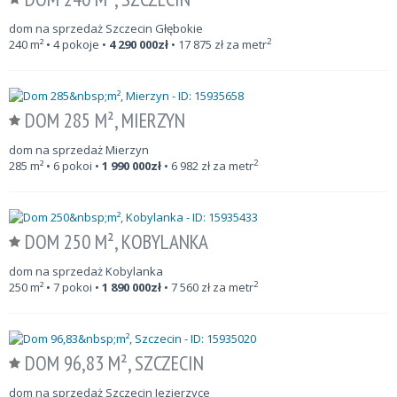
dom na sprzedaż Szczecin Głębokie
2
240
m²
• 4 pokoje •
4 290 000
zł
•
17 875
zł za metr
DOM 285 M², MIERZYN
dom na sprzedaż Mierzyn
2
285
m²
• 6 pokoi •
1 990 000
zł
•
6 982
zł za metr
DOM 250 M², KOBYLANKA
dom na sprzedaż Kobylanka
2
250
m²
• 7 pokoi •
1 890 000
zł
•
7 560
zł za metr
DOM 96,83 M², SZCZECIN
dom na sprzedaż Szczecin Jezierzyce