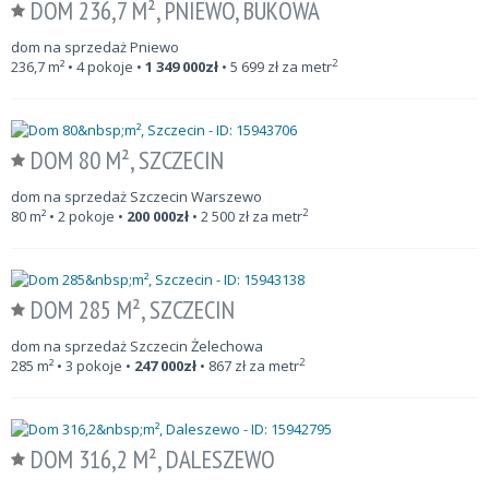
DOM 236,7 M², PNIEWO, BUKOWA
dom na sprzedaż Pniewo
2
236,7
m²
• 4 pokoje •
1 349 000
zł
•
5 699
zł za metr
DOM 80 M², SZCZECIN
dom na sprzedaż Szczecin Warszewo
2
80
m²
• 2 pokoje •
200 000
zł
•
2 500
zł za metr
DOM 285 M², SZCZECIN
dom na sprzedaż Szczecin Żelechowa
2
285
m²
• 3 pokoje •
247 000
zł
•
867
zł za metr
DOM 316,2 M², DALESZEWO