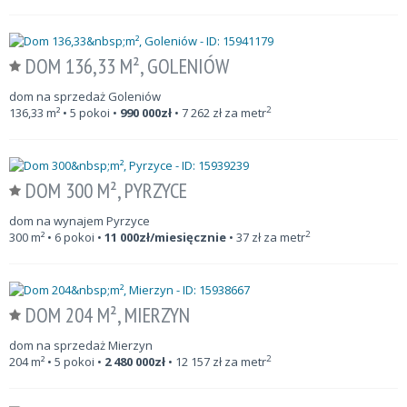
DOM 136,33 M², GOLENIÓW
dom na sprzedaż Goleniów
2
136,33
m²
• 5 pokoi •
990 000
zł
•
7 262
zł za metr
DOM 300 M², PYRZYCE
dom na wynajem Pyrzyce
2
300
m²
• 6 pokoi •
11 000
zł/miesięcznie
•
37
zł za metr
DOM 204 M², MIERZYN
dom na sprzedaż Mierzyn
2
204
m²
• 5 pokoi •
2 480 000
zł
•
12 157
zł za metr