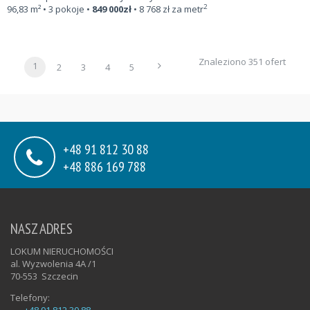
2
96,83
m²
• 3 pokoje •
849 000
zł
•
8 768
zł za metr
Znaleziono 351 ofert
1
2
3
4
5
+48 91 812 30 88
+48 886 169 788
NASZ ADRES
LOKUM NIERUCHOMOŚCI
al. Wyzwolenia 4A /1
70-553
Szczecin
Telefony: