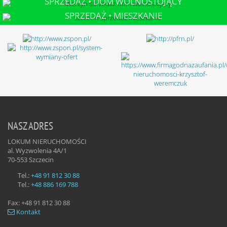
SPRZEDAŻ • DOM WOLNOSTOJĄCY
MIERZYN
SPRZEDAŻ • MIESZKANIE
SZCZECIN
NASZ ADRES
LOKUM NIERUCHOMOŚCI
al. Wyzwolenia 4A/1
70-553
Szczecin
Tel.:
+48 91 812 30 88
Tel.:
+48 886 169 788
Fax:
+48 91 812 30 88
Kontakt