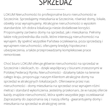
SPRZEDAŻ
LOKUM Nieruchomości to profesjonalne biuro nieruchomości w
Szczecinie. Sprzedajemy mieszkania w Szczecinie, również domy, lokale,
obiekty oraz wynajmujemy. Atrakcyjne nieruchomości o wysokim
standardzie. Ich dobra lokalizacja niesie dodatkowe korzyści.
Proponujemy zarówno domy na sprzedaż, jak i mieszkania. Pełnimy
także rolę pośrednika dla osób, które interesują nieruchomości na
wynajem. By spełnić wszystkie Państwa oczekiwania, poza sprzedażą i
wynajmem nieruchomości, oferujemy kredyty hipoteczne i
ubezpieczenia, a także przeprowadzamy kompleksowe prace
remontowe.
Choć biuro LOKUM oferuje głównie nieruchomości na sprzedaż w
Szczecinie i okolicach, to - dzięki współpracy z biurami zrzeszonymi w
Polskiej Federacji Rynku Nieruchomości - działamy także na terenie
całego kraju, proponując naszym Klientom atrakcyjne domy na
sprzedaż w atrakcyjnych lokalizacjach. Oferowane przez nas
nieruchomości - domy mieszkania na sprzedaż oraz wynajem różni
metraż i standard wykończenia. Jesteśmy przekonani, że w naszej ofercie
każdy znajdzie nieruchomość, która spełni wszystkie jego oczekiwania!
Zapraszamy do zapoznania się z naszą ofertą - gwarantujemy domy i
mieszkania na sprzedaż w atrakcyjnej cenie.