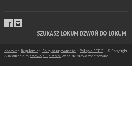
SZUKASZ LOKUM DZWOŃ DO LOKUM
Kontakt
•
Regulamin
•
Polityka prywatności
•
Polityka RODO
• © Copyright
& Realizacja by
Szybko.pl Sp. z o.o.
Wszelkie prawa zastrzeżone.