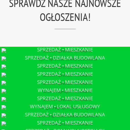
SPRAWDŹ NASZE NAJNOWSZE
OGŁOSZENIA!
SPRZEDAŻ • MIESZKANIE
SZCZECIN
SPRZEDAŻ • DZIAŁKA BUDOWLANA
NĘTNO
SPRZEDAŻ • MIESZKANIE
SZCZECIN
SPRZEDAŻ • MIESZKANIE
SZCZECIN
SPRZEDAŻ • MIESZKANIE
SZCZECIN
WYNAJEM • MIESZKANIE
SZCZECIN
SPRZEDAŻ • MIESZKANIE
SZCZECIN
WYNAJEM • LOKAL USŁUGOWY
STARGARD
SPRZEDAŻ • DZIAŁKA BUDOWLANA
TANOWO
SPRZEDAŻ • MIESZKANIE
DZIWNÓW