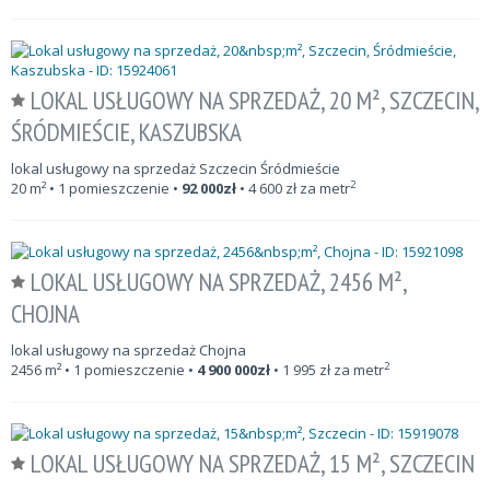
LOKAL USŁUGOWY NA SPRZEDAŻ, 20 M², SZCZECIN,
ŚRÓDMIEŚCIE, KASZUBSKA
lokal usługowy na sprzedaż Szczecin Śródmieście
2
20
m²
• 1 pomieszczenie •
92 000
zł
•
4 600
zł za metr
LOKAL USŁUGOWY NA SPRZEDAŻ, 2456 M²,
CHOJNA
lokal usługowy na sprzedaż Chojna
2
2456
m²
• 1 pomieszczenie •
4 900 000
zł
•
1 995
zł za metr
LOKAL USŁUGOWY NA SPRZEDAŻ, 15 M², SZCZECIN