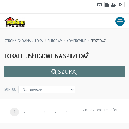
STRONA GŁÓWNA
LOKAL USŁUGOWY
KOMERCYJNE
SPRZEDAŻ
LOKALE USŁUGOWE NA SPRZEDAŻ
SZUKAJ
SORTUJ:
Znaleziono 130 ofert
1
2
3
4
5