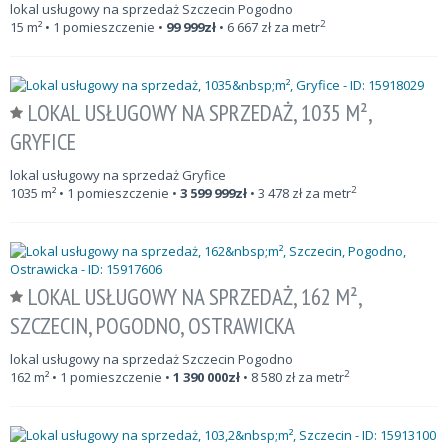
lokal usługowy na sprzedaż Szczecin Pogodno
2
15
m²
• 1 pomieszczenie •
99 999
zł
•
6 667
zł za metr
LOKAL USŁUGOWY NA SPRZEDAŻ, 1035 M²,
GRYFICE
lokal usługowy na sprzedaż Gryfice
2
1035
m²
• 1 pomieszczenie •
3 599 999
zł
•
3 478
zł za metr
LOKAL USŁUGOWY NA SPRZEDAŻ, 162 M²,
SZCZECIN, POGODNO, OSTRAWICKA
lokal usługowy na sprzedaż Szczecin Pogodno
2
162
m²
• 1 pomieszczenie •
1 390 000
zł
•
8 580
zł za metr