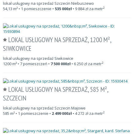
lokal usługowy na sprzedaż Szczecin Niebuszewo
2
54,13
m²
• 1 pomieszczenie •
535 000
zł
•
9 884
zł za metr
LOKAL USŁUGOWY NA SPRZEDAŻ, 1200 M²,
SIWKOWICE
lokal usługowy na sprzedaż Siwkowice
2
1200
m²
• 7 pomieszczeń •
7 500 000
zł
•
6 250
zł za metr
LOKAL USŁUGOWY NA SPRZEDAŻ, 585 M²,
SZCZECIN
lokal usługowy na sprzedaż Szczecin Majowe
2
585
m²
• 1 pomieszczenie •
2 499 000
zł
•
4 272
zł za metr