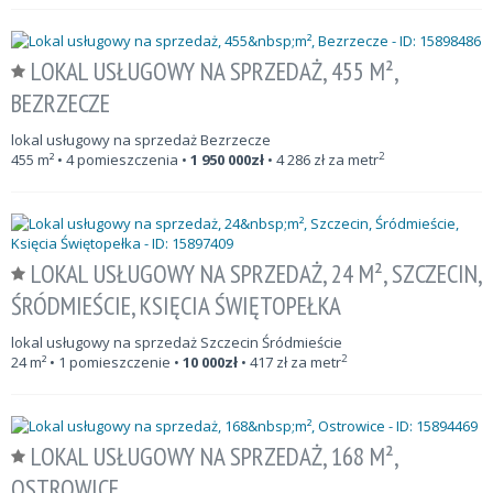
LOKAL USŁUGOWY NA SPRZEDAŻ, 455 M²,
BEZRZECZE
lokal usługowy na sprzedaż Bezrzecze
2
455
m²
• 4 pomieszczenia •
1 950 000
zł
•
4 286
zł za metr
LOKAL USŁUGOWY NA SPRZEDAŻ, 24 M², SZCZECIN,
ŚRÓDMIEŚCIE, KSIĘCIA ŚWIĘTOPEŁKA
lokal usługowy na sprzedaż Szczecin Śródmieście
2
24
m²
• 1 pomieszczenie •
10 000
zł
•
417
zł za metr
LOKAL USŁUGOWY NA SPRZEDAŻ, 168 M²,
OSTROWICE