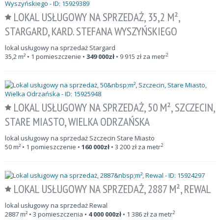
LOKAL USŁUGOWY NA SPRZEDAŻ, 35,2 M²,
STARGARD, KARD. STEFANA WYSZYŃSKIEGO
lokal usługowy na sprzedaż Stargard
2
35,2
m²
• 1 pomieszczenie •
349 000
zł
•
9 915
zł za metr
LOKAL USŁUGOWY NA SPRZEDAŻ, 50 M², SZCZECIN,
STARE MIASTO, WIELKA ODRZAŃSKA
lokal usługowy na sprzedaż Szczecin Stare Miasto
2
50
m²
• 1 pomieszczenie •
160 000
zł
•
3 200
zł za metr
LOKAL USŁUGOWY NA SPRZEDAŻ, 2887 M², REWAL
lokal usługowy na sprzedaż Rewal
2
2887
m²
• 3 pomieszczenia •
4 000 000
zł
•
1 386
zł za metr