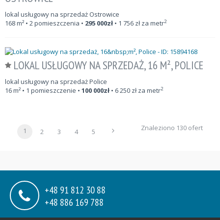
lokal usługowy na sprzedaż Ostrowice
2
168
m²
• 2 pomieszczenia •
295 000
zł
•
1 756
zł za metr
LOKAL USŁUGOWY NA SPRZEDAŻ, 16 M², POLICE
lokal usługowy na sprzedaż Police
2
16
m²
• 1 pomieszczenie •
100 000
zł
•
6 250
zł za metr
Znaleziono 130 ofert
1
2
3
4
5
+48 91 812 30 88
+48 886 169 788