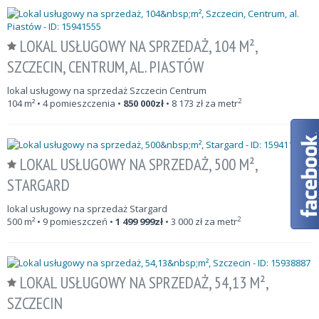
LOKAL USŁUGOWY NA SPRZEDAŻ, 104 M²,
SZCZECIN, CENTRUM, AL. PIASTÓW
lokal usługowy na sprzedaż Szczecin Centrum
2
104
m²
• 4 pomieszczenia •
850 000
zł
•
8 173
zł za metr
LOKAL USŁUGOWY NA SPRZEDAŻ, 500 M²,
STARGARD
lokal usługowy na sprzedaż Stargard
2
500
m²
• 9 pomieszczeń •
1 499 999
zł
•
3 000
zł za metr
LOKAL USŁUGOWY NA SPRZEDAŻ, 54,13 M²,
SZCZECIN