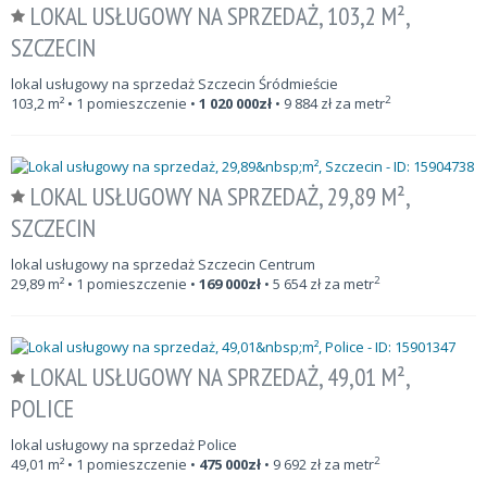
LOKAL USŁUGOWY NA SPRZEDAŻ, 103,2 M²,
SZCZECIN
lokal usługowy na sprzedaż Szczecin Śródmieście
2
103,2
m²
• 1 pomieszczenie •
1 020 000
zł
•
9 884
zł za metr
LOKAL USŁUGOWY NA SPRZEDAŻ, 29,89 M²,
SZCZECIN
lokal usługowy na sprzedaż Szczecin Centrum
2
29,89
m²
• 1 pomieszczenie •
169 000
zł
•
5 654
zł za metr
LOKAL USŁUGOWY NA SPRZEDAŻ, 49,01 M²,
POLICE
lokal usługowy na sprzedaż Police
2
49,01
m²
• 1 pomieszczenie •
475 000
zł
•
9 692
zł za metr