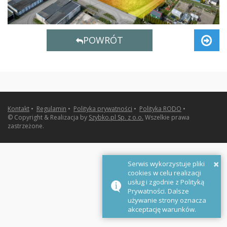
POWRÓT
Kontakt
•
Regulamin
•
Polityka prywatności
•
Polityka RODO
•
© Copyright & Realizacja by
Szybko.pl Sp. z o.o.
Wszelkie prawa
zastrzeżone.
×
Serwis wykorzystuje pliki
cookies w celu realizacji
usług i zgodnie z Polityką
Prywatności. Dalsze
używanie strony oznacza
akceptację warunków.