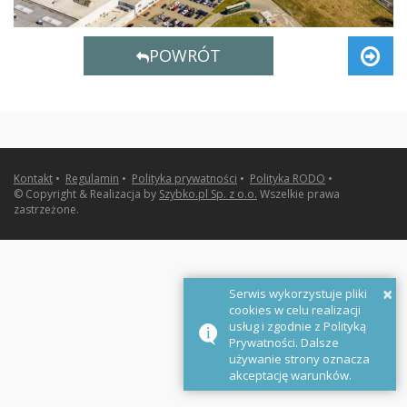
POWRÓT
Kontakt
•
Regulamin
•
Polityka prywatności
•
Polityka RODO
•
© Copyright & Realizacja by
Szybko.pl Sp. z o.o.
Wszelkie prawa
zastrzeżone.
×
Serwis wykorzystuje pliki
cookies w celu realizacji
usług i zgodnie z Polityką
Prywatności. Dalsze
używanie strony oznacza
akceptację warunków.