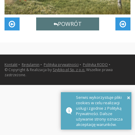
POWRÓT
Kontakt
•
Regulamin
•
Polityka prywatności
•
Polityka RODO
•
© Copyright & Realizacja by
Szybko.pl Sp. z o.o.
Wszelkie prawa
zastrzeżone.
×
Serwis wykorzystuje pliki
cookies w celu realizacji
usług i zgodnie z Polityką
Prywatności. Dalsze
używanie strony oznacza
akceptację warunków.