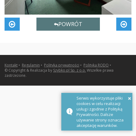
POWRÓT
Kontakt
•
Regulamin
•
Polityka prywatności
•
Polityka RODO
•
© Copyright & Realizacja by
Szybko.pl Sp. z o.o.
Wszelkie prawa
zastrzeżone.
×
Serwis wykorzystuje pliki
cookies w celu realizacji
usług i zgodnie z Polityką
Prywatności. Dalsze
używanie strony oznacza
akceptację warunków.