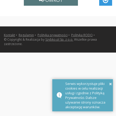
POWRÓT
Kontakt
•
Regulamin
•
Polityka prywatności
•
Polityka RODO
•
© Copyright & Realizacja by
Szybko.pl Sp. z o.o.
Wszelkie prawa
zastrzeżone.
×
Serwis wykorzystuje pliki
cookies w celu realizacji
usług i zgodnie z Polityką
Prywatności. Dalsze
używanie strony oznacza
akceptację warunków.