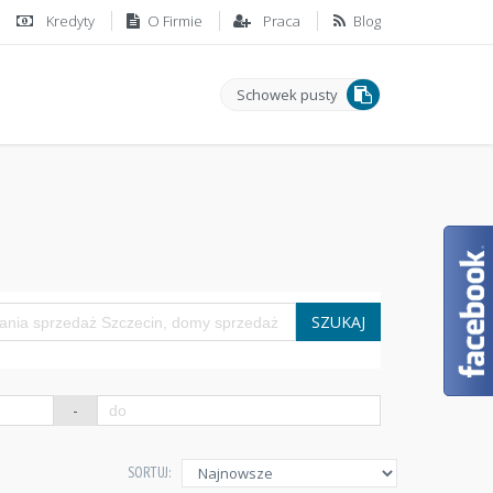
Kredyty
O Firmie
Praca
Blog
Schowek pusty
SZUKAJ
-
SORTUJ: