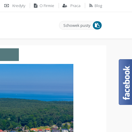
Kredyty
O Firmie
Praca
Blog
Schowek pusty