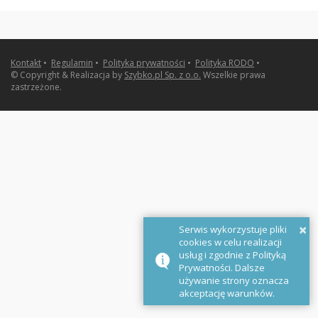
Kontakt
•
Regulamin
•
Polityka prywatności
•
Polityka RODO
•
© Copyright & Realizacja by
Szybko.pl Sp. z o.o.
Wszelkie prawa
zastrzeżone.
×
Serwis wykorzystuje pliki
cookies w celu realizacji
usług i zgodnie z Polityką
Prywatności. Dalsze
używanie strony oznacza
akceptację warunków.