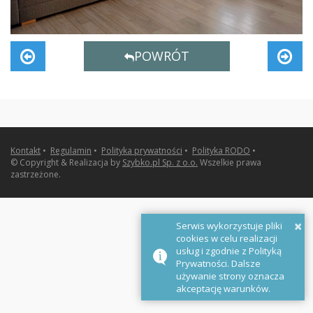
POWRÓT
Kontakt
•
Regulamin
•
Polityka prywatności
•
Polityka RODO
•
© Copyright & Realizacja by
Szybko.pl Sp. z o.o.
Wszelkie prawa
zastrzeżone.
×
Serwis wykorzystuje pliki
cookies w celu realizacji
usług i zgodnie z Polityką
Prywatności. Dalsze
używanie strony oznacza
akceptację warunków.