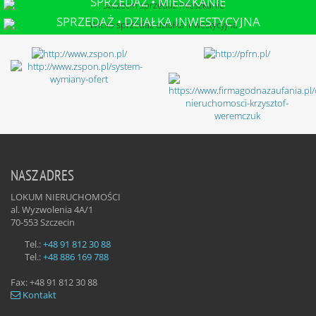
SPRZEDAŻ • MIESZKANIE
SZCZECIN
SPRZEDAŻ • DZIAŁKA INWESTYCYJNA
WICKO
NASZ ADRES
LOKUM NIERUCHOMOŚCI
al. Wyzwolenia 4A/1
70-553
Szczecin
Tel.:
+48 91 812 30 88
Tel.:
+48 886 169 788
Fax:
+48 91 812 30 88
Kontakt