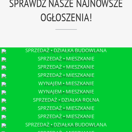
SPRAWDŹ NASZE NAJNOWSZE
OGŁOSZENIA!
SPRZEDAŻ • DZIAŁKA BUDOWLANA
TRZEBIEŻ
SPRZEDAŻ • MIESZKANIE
POLICE
SPRZEDAŻ • MIESZKANIE
GOLENIÓW
SPRZEDAŻ • MIESZKANIE
SZCZECIN
WYNAJEM • MIESZKANIE
SZCZECIN
WYNAJEM • MIESZKANIE
SZCZECIN
SPRZEDAŻ • DZIAŁKA ROLNA
WIEŃKOWO
SPRZEDAŻ • MIESZKANIE
POLICE
SPRZEDAŻ • MIESZKANIE
POLICE
SPRZEDAŻ • DZIAŁKA BUDOWLANA
DOŁUJE