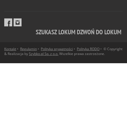
SZUKASZ LOKUM DZWOŃ DO LOKUM
Kontakt
•
Regulamin
•
Polityka prywatności
•
Polityka RODO
• © Copyright
& Realizacja by
Szybko.pl Sp. z o.o.
Wszelkie prawa zastrzeżone.