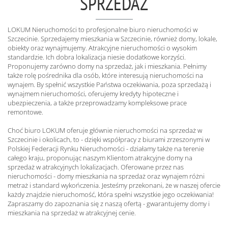
SPRZEDAŻ
LOKUM Nieruchomości to profesjonalne biuro nieruchomości w
Szczecinie. Sprzedajemy mieszkania w Szczecinie, również domy, lokale,
obiekty oraz wynajmujemy. Atrakcyjne nieruchomości o wysokim
standardzie. Ich dobra lokalizacja niesie dodatkowe korzyści.
Proponujemy zarówno domy na sprzedaż, jak i mieszkania. Pełnimy
także rolę pośrednika dla osób, które interesują nieruchomości na
wynajem. By spełnić wszystkie Państwa oczekiwania, poza sprzedażą i
wynajmem nieruchomości, oferujemy kredyty hipoteczne i
ubezpieczenia, a także przeprowadzamy kompleksowe prace
remontowe.
Choć biuro LOKUM oferuje głównie nieruchomości na sprzedaż w
Szczecinie i okolicach, to - dzięki współpracy z biurami zrzeszonymi w
Polskiej Federacji Rynku Nieruchomości - działamy także na terenie
całego kraju, proponując naszym Klientom atrakcyjne domy na
sprzedaż w atrakcyjnych lokalizacjach. Oferowane przez nas
nieruchomości - domy mieszkania na sprzedaż oraz wynajem różni
metraż i standard wykończenia. Jesteśmy przekonani, że w naszej ofercie
każdy znajdzie nieruchomość, która spełni wszystkie jego oczekiwania!
Zapraszamy do zapoznania się z naszą ofertą - gwarantujemy domy i
mieszkania na sprzedaż w atrakcyjnej cenie.