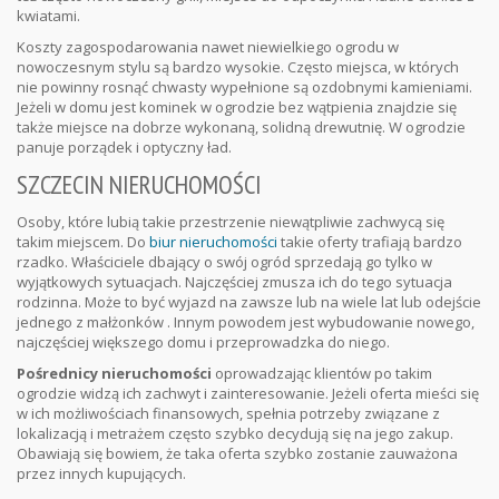
kwiatami.
Koszty zagospodarowania nawet niewielkiego ogrodu w
nowoczesnym stylu są bardzo wysokie. Często miejsca, w których
nie powinny rosnąć chwasty wypełnione są ozdobnymi kamieniami.
Jeżeli w domu jest kominek w ogrodzie bez wątpienia znajdzie się
także miejsce na dobrze wykonaną, solidną drewutnię. W ogrodzie
panuje porządek i optyczny ład.
SZCZECIN NIERUCHOMOŚCI
Osoby, które lubią takie przestrzenie niewątpliwie zachwycą się
takim miejscem. Do
biur nieruchomości
takie oferty trafiają bardzo
rzadko. Właściciele dbający o swój ogród sprzedają go tylko w
wyjątkowych sytuacjach. Najczęściej zmusza ich do tego sytuacja
rodzinna. Może to być wyjazd na zawsze lub na wiele lat lub odejście
jednego z małżonków . Innym powodem jest wybudowanie nowego,
najczęściej większego domu i przeprowadzka do niego.
Pośrednicy nieruchomości
oprowadzając klientów po takim
ogrodzie widzą ich zachwyt i zainteresowanie. Jeżeli oferta mieści się
w ich możliwościach finansowych, spełnia potrzeby związane z
lokalizacją i metrażem często szybko decydują się na jego zakup.
Obawiają się bowiem, że taka oferta szybko zostanie zauważona
przez innych kupujących.