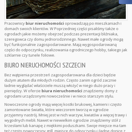
Pracownicy
biur nieruchomości
oprowadzają po mieszkaniach i
domach swoich klientów. W Poprzedniej części pisaliśmy także o
ogrodach jakie możemy obejrzeć podczas prezentacji bliźniaka,
szeregowca czy domu jednorodzinnego. Nawet małe ogrody mogą
być funkcjonalnie zagospodarowane. Mają wygospodarowaną
części do odpoczynku, realizowania ogrodniczego hobby, takiego jak
szklarnie czy tunele foliowe.
BIURO NIERUCHOMOŚCI SZCZECIN
Bez wątpienia przestrzeń zagospodarowana dla dzieci będzie
dużym atutem dla młodych rodzin. Często zanim ogród zacznie
ładnie wyglądać właściciele muszą włożyć w niego dużo pracy i
pieniędzy. W ofercie
biura nieruchomości
znajdziemy domy z
ogrodami urządzonymi nowocześnie i w nieco starszym stylu.
Nowoczesne ogrody mają więcej kostki brukowej, kamieni i często
zamontowane światła, które wieczorem tworzą w ogrodzie
przyjemny nastrój. Mniej jest w nich warzyw, kwiatów a więcej trawy i
wygodnych mebli. Nawet w niewielkim ogrodzie znajdziemy stół z
krzesłami lub kanapę z miękkimi poduszkami. Swoje miejsce ma tam
też często nowoczesny grill, miejsce do odpoczynku i ładne donice z