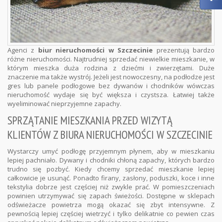
Agenci z
biur nieruchomości w Szczecinie
prezentują bardzo
różne nieruchomości. Najtrudniej sprzedać niewielkie mieszkanie, w
którym mieszka duża rodzina z dziećmi i zwierzętami. Duże
znaczenie ma także wystrój. Jeżeli jest nowoczesny, na podłodze jest
gres lub panele podłogowe bez dywanów i chodników wówczas
nieruchomość wydaje się być większa i czystsza. Łatwiej także
wyeliminować nieprzyjemne zapachy.
SPRZĄTANIE MIESZKANIA PRZED WIZYTĄ
KLIENTÓW Z BIURA NIERUCHOMOŚCI W SZCZECINIE
Wystarczy umyć podłogę przyjemnym płynem, aby w mieszkaniu
lepiej pachniało. Dywany i chodniki chłoną zapachy, których bardzo
trudno się pozbyć. Kiedy chcemy sprzedać mieszkanie lepiej
całkowicie je usunąć. Ponadto firany, zasłony, poduszki, koce i inne
tekstylia dobrze jest częściej niż zwykle prać. W pomieszczeniach
powinien utrzymywać się zapach świeżości. Dostępne w sklepach
odświeżacze powietrza mogą okazać się zbyt intensywne. Z
pewnością lepiej częściej wietrzyć i tylko delikatnie co pewien czas