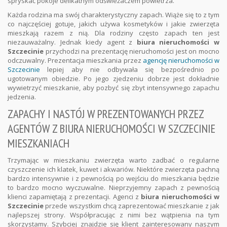
spryskać pokoje delikatnym odświeżaczem powietrza.
Każda rodzina ma swój charakterystyczny zapach. Wiąże się to z tym
co najczęściej gotuje, jakich używa kosmetyków i jakie zwierzęta
mieszkają razem z nią. Dla rodziny często zapach ten jest
niezauważalny. Jednak kiedy agent z
biura nieruchomości w
Szczecinie
przychodzi na prezentację nieruchomości jest on mocno
odczuwalny. Prezentacja mieszkania przez
agencję nieruchomości w
Szczecinie
lepiej aby nie odbywała się bezpośrednio po
ugotowanym obiedzie. Po jego zjedzeniu dobrze jest dokładnie
wywietrzyć mieszkanie, aby pozbyć się zbyt intensywnego zapachu
jedzenia.
ZAPACHY I NASTÓJ W PREZENTOWANYCH PRZEZ
AGENTÓW Z BIURA NIERUCHOMOŚCI W SZCZECINIE
MIESZKANIACH
Trzymając w mieszkaniu zwierzęta warto zadbać o regularne
czyszczenie ich klatek, kuwet i akwariów. Niektóre zwierzęta pachną
bardzo intensywnie i z pewnością po wejściu do mieszkania będzie
to bardzo mocno wyczuwalne. Nieprzyjemny zapach z pewnością
klienci zapamiętają z prezentacji. Agenci z
biura nieruchomości w
Szczecinie
przede wszystkim chcą zaprezentować mieszkanie z jak
najlepszej strony. Współpracując z nimi bez wątpienia na tym
skorzystamy. Szybciej znajdzie się klient zainteresowany naszym