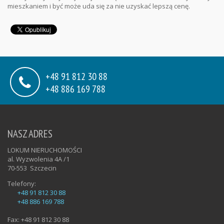
mieszkaniem i być może uda się za nie uzyskać lepszą cenę.
+48 91 812 30 88
+48 886 169 788
NASZ ADRES
LOKUM NIERUCHOMOŚCI
al. Wyzwolenia 4A /1
70-553
Szczecin
Telefony:
+48 91 812 30 88
+48 886 169 788
Fax:
+48 91 812 30 88