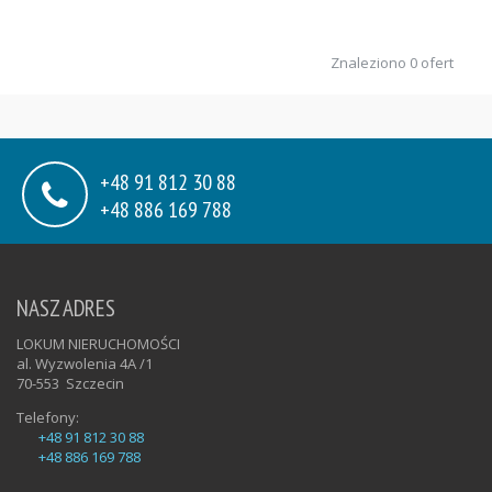
Znaleziono 0 ofert
+48 91 812 30 88
+48 886 169 788
NASZ ADRES
LOKUM NIERUCHOMOŚCI
al. Wyzwolenia 4A /1
70-553
Szczecin
Telefony:
+48 91 812 30 88
+48 886 169 788